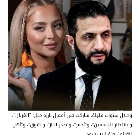
وخلال سنوات قليلة، شاركت في أعمال بارزة مثل: "الغربال"،
و"بانتظار الياسمين"، و"أحمر"، و"صدر الباز"، و"شوق"، و"أهل
الغرام"، و"غرابيب سود".