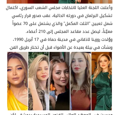
وأعلنت اللجنة العليا لانتخابات مجلس الشعب السوري، اكتمال
تشكيل البرلمان في دورته الحالية، عقب صدور قرار رئاسي
شمل تعيين "الثلث المكمل" والذي يشتمل على 70 عضواً
معيّناً، ليصل عدد مقاعد المجلس إلى 210 أعضاء.
ووُلدت روزينا لاذقاني في مدينة حماة في 17 أبريل 1990،
ونشأت في بيئة بعيدة عن الأضواء قبل أن تختار طريق الفن.
ودرست في المعهد العالي للفنون المسرحية بدمشق، لكن