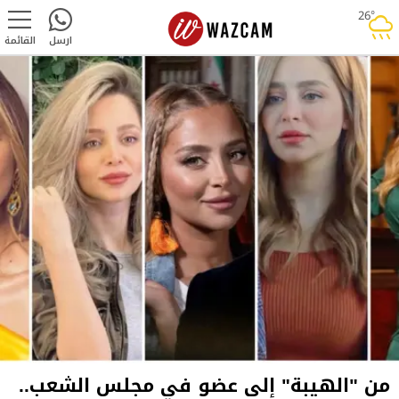
26°
rainy
ارسل
القائمة
من "الهيبة" إلى عضو في مجلس الشعب..