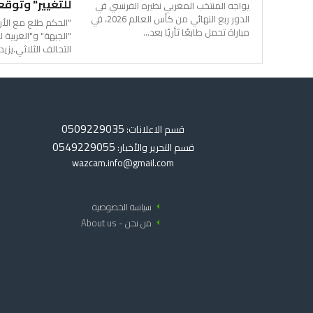
للتغيير" وتوقع
يواجه المنتخب المغربي نظيره الفرنسي في
الدور ربع النهائي من كأس العالم 2026، في
"الحكم طلع مع الأر
مباراة تحمل طابعًا ثأريًا بعد...
"الجبهة" و"العربية ل
التحالف الثلاثي.يزي
0509229035
قسم الاعلانات:
0549229055
قسم التحرير والأخبار:
wazcam.info@gmail.com
arrow_left
سياسة الخصوصية
arrow_left
من نحن - About us