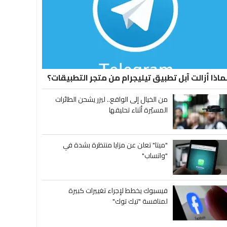
ماذا أزالت آبل تطبيق تيليجرام من متجر التطبيقات؟
من الخيال إلى الواقع.. ليزر يشحن الطائرات
المسيّرة أثناء تحليقها
"ميتا" تعلن عن مزايا منتظرة بشدة في
"واتساب"
فيسبوك يخطط لإجراء تغييرات كبيرة
لمنافسة "تيك توك"