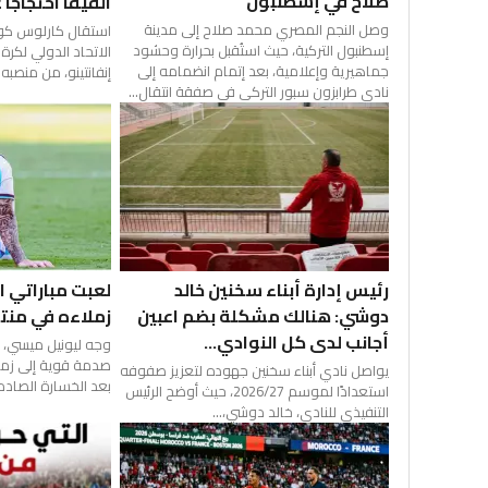
صلاح في إسطنبول
الفيفا احتجاجاً
وصل النجم المصري محمد صلاح إلى مدينة
استقال كارلوس كور
إسطنبول التركية، حيث استُقبل بحرارة وحشود
الاتحاد الدولي لكرة 
جماهيرية وإعلامية، بعد إتمام انضمامه إلى
إنفانتينو، من منصبه بأ
نادي طرابزون سبور التركي في صفقة انتقال...
رئيس إدارة أبناء سخنين خالد
لعبت مباراتي ا
دوشي: هنالك مشكلة بضم اعبين
زملاءه في منتخ
أجانب لدى كل النوادي...
وجه ليونيل ميسي، قا
صدمة قوية إلى زملا
يواصل نادي أبناء سخنين جهوده لتعزيز صفوفه
بعد الخسارة الصادمة
استعدادًا لموسم 2026/27، حيث أوضح الرئيس
التنفيذي للنادي، خالد دوشي،...