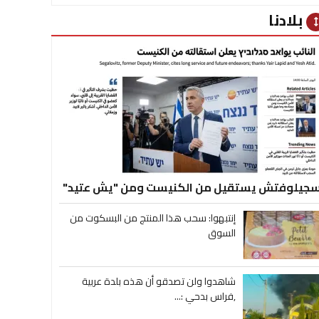
بلادنا
heig
جيلوفتش يستقيل من الكنيست ومن "يش عتيد"
إنتبهوا: سحب هذا المنتج من البسكوت من
السوق
شاهدوا ولن تصدقو أن هذه بلدة عربية
,فراس بدحي :...