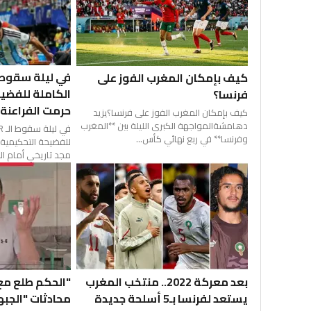
كيف بإمكان المغرب الفوز على
الكاملة للفضيح
فرنسا؟
حرمت الفراعنة 
كيف بإمكان المغرب الفوز على فرنسا؟يزيد
دهامشةالمواجهة الكبرى الليلة بين **المغرب
وفرنسا** في ربع نهائي كأس...
للفضيحة التحكيمية 
مجد تاريخي أمام الأر
"الحكم طلع مع ا
بعد معركة 2022.. منتخب المغرب
محادثات "الجبه
يستعد لفرنسا بـ5 أسلحة جديدة