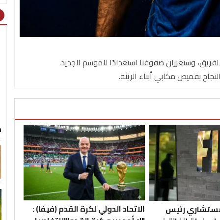
ht
فريق، وستعززان صفوفنا استعدادًا للموسم الجديد.
نجاح بقميص مكابي أبناء الرينة.
س
الاتحاد الدولي لكرة القدم (فيفا) :
 مستشاري رئيس