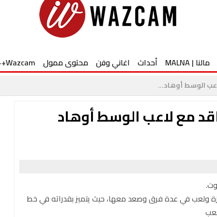
مالنا | MALNA
أحداث
اغاني وفن
محتوى ممول
Wazcam++
اعب الوسط أوهاد...
عاقد مع لاعب الوسط أوهاد
وت.
ة ولعب في عدة فرق وصعد معها، حيث يتميز بقدراته في خط
لعب