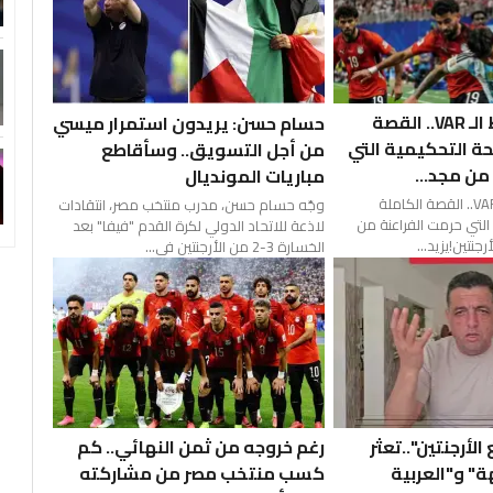
في ليلة سقوط الـ VAR.. القصة
حسام حسن: يريدون استمرار ميسي
ة التحكيمية التي
من أجل التسويق.. وسأقاطع
من مجد...
مباريات المونديال
في ليلة سقوط الـ VAR.. القصة الكاملة
وجّه حسام حسن، مدرب منتخب مصر، انتقادات
التي حرمت الفراعنة من
لاذعة للاتحاد الدولي لكرة القدم "فيفا" بعد
جنتين!يزيد...
الخسارة 3-2 من الأرجنتين في...
لأرجنتين"..تعثر
رغم خروجه من ثمن النهائي.. كم
ة" و"العربية
كسب منتخب مصر من مشاركته