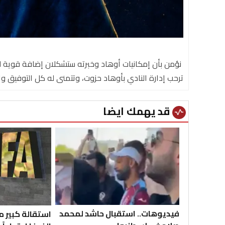
نؤمن بأن إمكانيات أوهاد وخبرته ستشكلان إضافة قوية لل
ترحب إدارة النادي بأوهاد حزوت، وتتمنى له كل التوفيق وال
قد يهمك ايضا
vital_signs
فيديوهات.. استقبال حاشد لمحمد
استقالة كبير