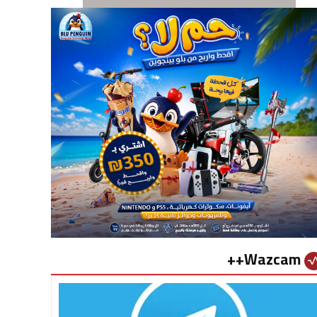
Wazcam++
vital_si