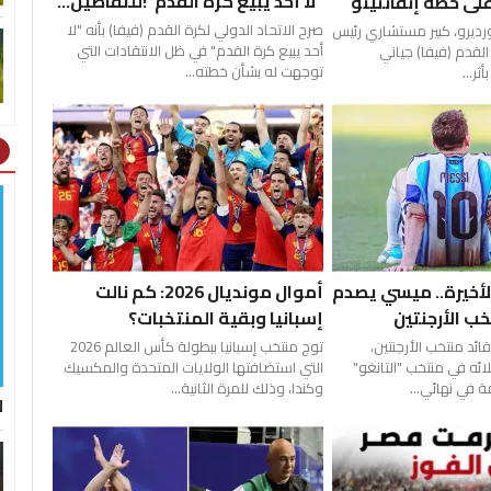
"لا أحد يبيع كرة القدم"!للتفاصيل...
 على خطة إنفانتينو
صرح الاتحاد الدولي لكرة القدم (فيفا) بأنه "لا
ديرو، كبير مستشاري رئيس
أحد يبيع كرة القدم" في ظل الانتقادات التي
القدم (فيفا) جياني
توجهت له بشأن خطته...
ثر...
ht
لأخيرة.. ميسي يصدم
أموال مونديال 2026: كم نالت
ب الأرجنتين
إسبانيا وبقية المنتخبات؟
ئد منتخب الأرجنتين،
توج منتخب إسبانيا ببطولة كأس العالم 2026
ئه في منتخب "التانغو"
التي استضافتها الولايات المتحدة والمكسيك
 في نهائي...
وكندا، وذلك للمرة الثانية...
ل