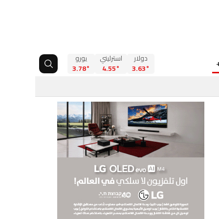
دولار
استرليني
يورو
3.78°
4.55°
3.63°