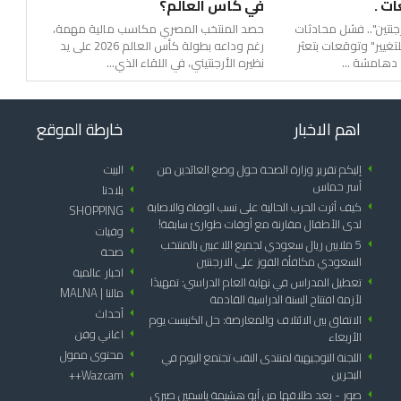
ات .
في كأس العالم؟
جنتين".. فشل محادثات
حصد المنتخب المصري مكاسب مالية مهمة،
لتغيير" وتوقعات بتعثر
رغم وداعه بطولة كأس العالم 2026 على يد
د دهامشة ...
نظيره الأرجنتيني، في اللقاء الذي...
اهم الاخبار
خارطة الموقع
arrow_left
إليكم تقرير وزارة الصحة حول وضع العائدين من
arrow_left
البيت
أسر حماس
arrow_left
بلادنا
arrow_left
كيف أثرت الحرب الحالية على نسب الوفاة والاصابة
SHOPPING
arrow_left
لدى الأطفال مقارنة مع أوقات طوارئ سابقة!
arrow_left
وفيات
arrow_left
5 ملايين ريال سعودي لجميع اللاعبين بالمنتخب
arrow_left
صحة
السعودي مكافأة الفوز على الارجنتين
arrow_left
اخبار عالمية
arrow_left
تعطيل المدراس في نهاية العام الدراسي: تمهيدًا
arrow_left
مالنا | MALNA
لأزمة افتتاح السنة الدراسية القادمة
arrow_left
أحداث
arrow_left
الاتفاق بين الائتلاف والمعارضة: حل الكنيست يوم
arrow_left
اغاني وفن
الأربعاء
arrow_left
محتوى ممول
arrow_left
اللجنة التوجيهية لمنتدى النقب تجتمع اليوم في
البحرين
Wazcam++
arrow_left
arrow_left
صور - بعد طلاقها من أبو هشيمة ياسمين صبري