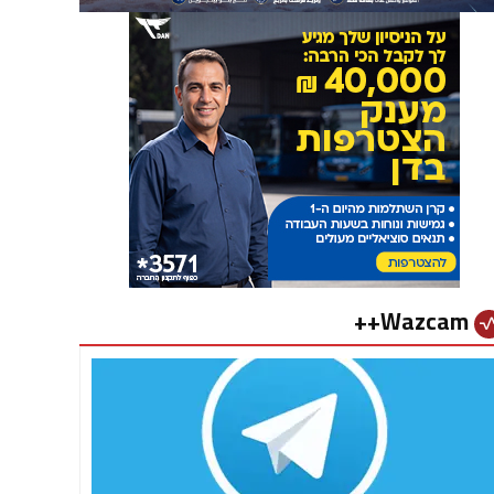
Wazcam++
vital_si