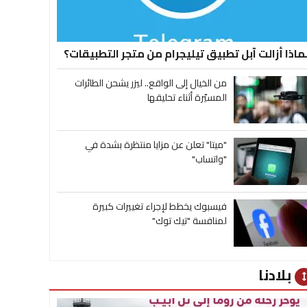
ماذا أزالت آبل تطبيق تيليجرام من متجر التطبيقات؟
من الخيال إلى الواقع.. ليزر يشحن الطائرات
المسيّرة أثناء تحليقها
"ميتا" تعلن عن مزايا منتظرة بشدة في
"واتساب"
فيسبوك يخطط لإجراء تغييرات كبيرة
لمنافسة "تيك توك"
بلادنا
heig