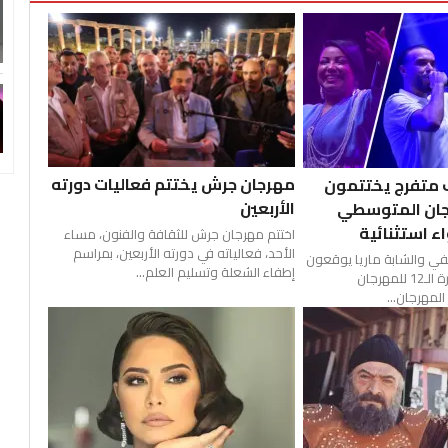
مهرجان جرش يختتم فعاليات دورته
من 45 ألف متفرج يختتمون
الأربعين
رجان المتوسطي
اء استثنائية
اختتم مهرجان جرش للثقافة والفنون، مساء
الأحد، فعالياته في دورته الأربعين، بمراسم
يفي والشابة ماريا يوقعون
إطفاء الشعلة وتسليم العلم...
على ختام ناجح للدورة الـ12 للمهرجان
لمهرجان...