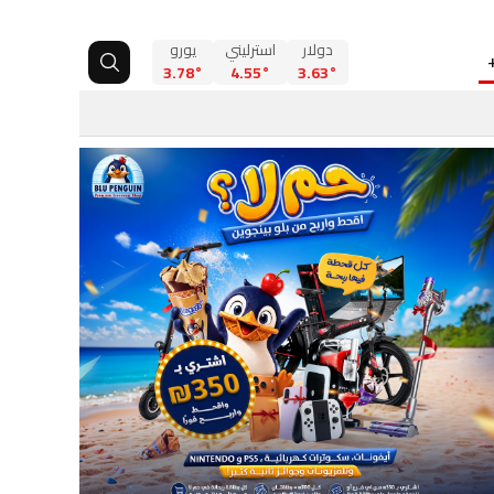
دولار
استرليني
يورو
3.78°
4.55°
3.63°