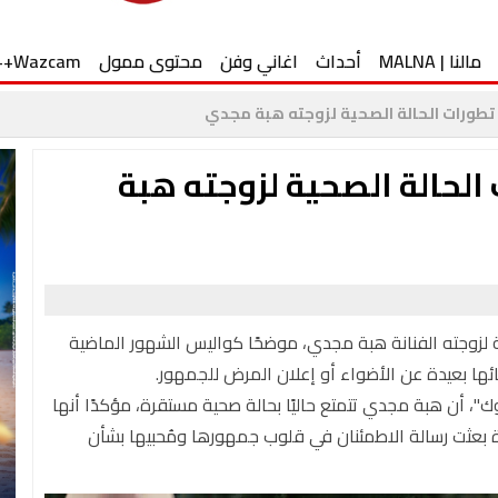
مالنا | MALNA
أحداث
اغاني وفن
محتوى ممول
Wazcam++
رات الحالة الصحية لزوجته هبة مجدي
حالة الصحية لزوجته هبة
زوجته الفنانة هبة مجدي، موضحًا كواليس الشهور الماضية
ائها بعيدة عن الأضواء أو إعلان المرض للجمهور.
 أن هبة مجدي تتمتع حاليًا بحالة صحية مستقرة، مؤكدًا أنها
ارة بعثت رسالة الاطمئنان في قلوب جمهورها ومُحبيها بشأن