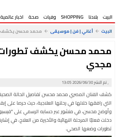
البيت
بلادنا
SHOPPING
وفيات
صحة
اخبار عالمية
البيت
أغاني | فن | موسيقى
محمد محسن يكشف تطو
arrow_back
arrow_back
محمد محسن يكشف تطورات ال
مجدي
, تم النشر 2026/06/30 13:05
كشف الفنان المصري محمد محسن تفاصيل الحالة الصحية ل
التي رافقها خلالها في رحلتها العلاجية، حيث حرصا على إبق
وأوضح محسن، في منشور عبر حسابه الرسمي على "فيسبوك"،
دخلت فعليًا المرحلة النهائية والأخيرة من العلاج، في إش
تطورات وضعها الصحي.