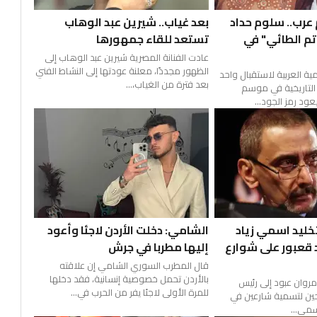
عرب.. سلوم حداد
بعد غياب.. شيرين عبد الوهاب
تم الطائي" في
تستعد للقاء جمهورها
عادت الفنانة المصرية شيرين عبد الوهاب إلى
الظهور مجددًا، معلنة عودتها إلى النشاط الفني
ية العربية لاستقبال واحد
بعد فترة من الغياب،...
التاريخية في موسم
تخليد اسمي زياد
الشامي: دخلت الأردن لاجئا وأعود
 قعبور على شوارع
إليها مطربا في جرش
قال المطرب السوري الشامي إن علاقته
بالأردن تحمل خصوصية إنسانية، فقد دخلها
روان عبود إلى رئيس
للمرة الأولى لاجئا يفر من الحرب في...
حين لتسمية شارعين في
سمي...