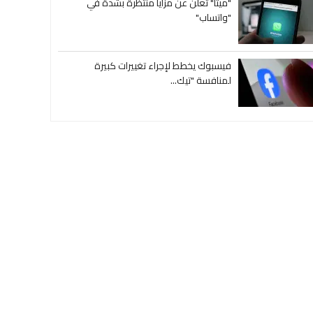
"ميتا" تعلن عن مزايا منتظرة بشدة في
"واتساب"
فيسبوك يخطط لإجراء تغييرات كبيرة
لمنافسة "تيك...