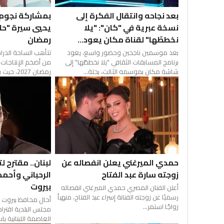
بعد نجاحه وانتقال الفكرة إلى
بمشاركة نجوم 
نسخة عبرية في "كان": "يلا
يحيي سيرة "حا
نخططّها" لقناة مكان يعود...
رمضان
بعد موسمين ناجحين وحضور واسع، يعود
تتأهب الساحة الدرام
برنامج المسابقات الثقافي "يلا نخططّها" إلى
من أضخم الإنتاجات 
شاشة مكان بموسمه الثالث، بحلة...
رمضان 2027، حيث يعود رمز الجود...
حمدي الميرغني يعلن انفصاله عن
لبنان.. مقترح ل
زوجته سارة عبد الفتاح
الرحباني وأحمد
بيروت
أعلن الفنان المصري حمدي الميرغني انفصاله
رسميًا عن زوجته الفنانة إسراء عبد الفتاح، منهياً
أحال محافظ بيروت م
زواجًا استمر...
مجلس البلدية اقترا
العاصمة اللبنانية با