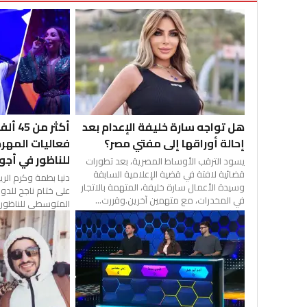
هل تواجه سارة خليفة الإعدام بعد
أكثر 
إحالة أوراقها إلى مفتي مصر؟
فعاليات المه
للناظور في أجو
يسود الترقب الأوساط المصرية، بعد تطورات
قضائية لافتة في قضية الإعلامية السابقة
دنيا بطمة وكرم الر
وسيدة الأعمال سارة خليفة، المتهمة بالاتجار
في المخدرات، مع متهمين آخرين.وقررت...
المتوسطي للناظور ا