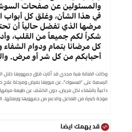
وكانت الفنانة هبة مجدي قد أثارت قلق جمهورها خلال ال
الرسمية على "فيسبوك"، عن مرورها بمرض ومرحلة علاج صع
داعيةً بالشفاء لكل مريض، دون الكشف عن طبيعة مرضها، ما 
موجة كبيرة من التفاعل والدعم من جمهورها وزملائها، الذ
قد يهمك ايضا
vital_signs