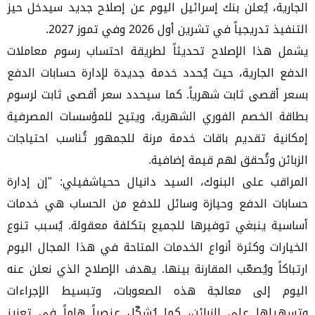
الجارية، يُعلن بنك إسرائيل اليوم عن إصلاح جديد سيدخل حيز
التنفيذ تدريجياً في تشرين أول 2026 وفي تموز 2027.
يشمل هذا الإصلاح تحديثاً لطريقة احتساب رسوم معاملات
الدفع الجارية، حيث يُحدد خدمة جديدة لإدارة حسابات الدفع
بسعر أقصى ثابت شهرياً. كما سيحدد سعر أقصى ثابت لرسوم
بطاقة الخصم الفوري الشهرية، ويتيح للمؤسسات المصرفية
إمكانية تقديم باقات خدمة مرنة للجمهور تُناسب احتياجات
الزبائن وتُحقق لهم قيمة إضافية.
المراقب على البنوك، السيد دانيال ححياشفيلي: "إن إدارة
حسابات الدفع وحيازة وسائل للدفع من الحساب هي خدمات
أساسية ينبغي توفيرها للجميع بتكلفة معقولة. يُسبب تنوع
الخيارات وكثرة أنواع الخدمات المتاحة في هذا المجال اليوم
ارتباكاً ويُصعّب المقارنة بينها. يهدف الإصلاح الذي نعلن عنه
اليوم إلى معالجة هذه الصعوبات، وتبسيط الإجراءات
وتسهيلها على الزبائن، كما يُشكّل عنصراً هاماً في تعزيز