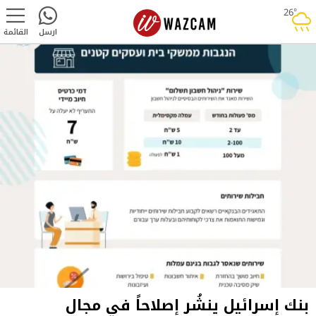
26°
rainy
ارسل
القائمة
بنك إسرائيل ينشُر إصلاحاً في مجال