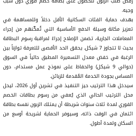
رفض طلب الزبون للحصول على بطاقة خصم فوري دون سبب
وجيه.
بهدف حماية الفئات السكانية الأقل دخلاً وللمساهمة في
تعزيز مكانة وسيلة الدفع الأساسية التي تُمكّنهم من إجراء
المعاملات الجارية، تضمن الإصلاح إجراءً لمراقبة رسوم البطاقة
بحيث لا تتجاوز 7 شيكل. يحقق الحد الأقصى للتعرفة توازناً بين
الرغبة في خفض معدل التسعيرة المطبق حالياً في السوق
(حوالي 9 شيكل) والحفاظ على نموذج عمل مستدام، دون
المساس بجودة الخدمة المُقدمة للزبائن.
سيدخل هذا الترتيب حيز التنفيذ في تشرين أول 2026، ليحل
محل الترتيب الحالي الذي يُعفي من رسوم بطاقات الخصم
الفوري لمدة ثلاث سنوات شريطة أن يمتلك الزبون نفسه بطاقة
ائتمان في الوقت ذاته، وسيوفر الحماية لشريحة أوسع من
السكان ولمدة أطول.