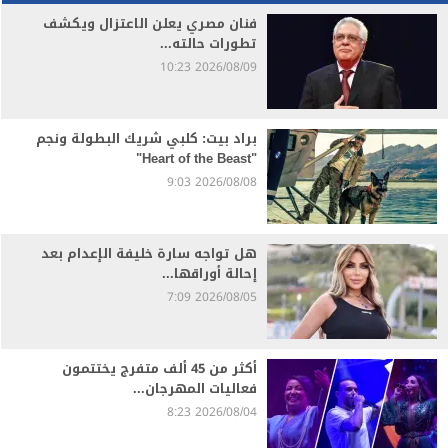
فنان مصري يعلن الاعتزال ويكشف
تطورات حالته...
2026/08/09 10:23
براد بيت: كلبي شريك البطولة ونجم
"Heart of the Beast"
2026/08/08 9:03
هل تواجه سارة خليفة الإعدام بعد
إحالة أوراقها...
2026/08/05 7:09
أكثر من 45 ألف متفرج يختتمون
فعاليات المهرجان...
2026/08/04 8:23