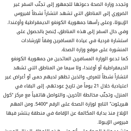
وتجدد وزارة الصحة دعوتها للجمهور إلى تجنّب السفر غير
الضروري إلى المناطق التي تشهد انتشاراً نشطاً لفيروس
الإيبولا، وعلى رأسها جمهورية الكونغو الديمقراطية وأوغندا.
وفي حال السفر إلى هذه المناطق، يُنصح بالحصول على
استشارة فردية في عيادة المسافرين وفقاً للإرشادات
المنشورة على موقع وزارة الصحة.
كما تدعو الوزارة المسافرين العائدين من جمهورية الكونغو
الديمقراطية أو أوغندا، ولا سيما من المناطق التي تشهد
انتشاراً نشطاً للمرض، والذين تظهر لديهم حمى أو أعراض غير
اعتيادية خلال 21 يوماً من تاريخ عودتهم، إلى البقاء في
المنزل، وتجنّب مخالطة الآخرين، والتواصل هاتفياً مع مركز “كول
هبريئوت” التابع لوزارة الصحة على الرقم *5400. ومن المهم
الإبلاغ منذ بداية المكالمة عن الإقامة في منطقة ينتشر فيها
فيروس الإيبولا.