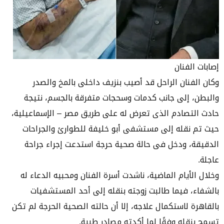
إصابات الفنان
وكان الفنان الراحل قد أصيب بنزيف داخلى بالمخ والصدر
والبطن، إلى جانب كدمات وسحجات متفرقة بالجسم، نتيجة
حادث التصادم الذى تعرض له على طريق مصر – الإسماعيلية،
حيث تم نقله إلى مستشفى أبو خليفة للطوارئ والجراحات
الدقيقة، ودخل فى حالة صحية حرجة استدعت إجراء جراحة
عاجلة.
وخلال الأيام الماضية، ناشدت أسرة الفنان ومحبيه الدعاء له
بالشفاء، فيما طالبت زوجته بنقله إلى أحد المستشفيات
بالقاهرة لاستكمال علاجه، إلا أن حالته الصحية الحرجة لم تكن
تسمح بنقله وفقًا لما أكدته مصادر طبية.