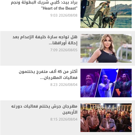
براد بيت: كلبي شريك البطولة ونجم
"Heart of the Beast"
2026/08/08 9:03
هل تواجه سارة خليفة الإعدام بعد
إحالة أوراقها...
2026/08/05 7:09
أكثر من 45 ألف متفرج يختتمون
فعاليات المهرجان...
2026/08/04 8:23
مهرجان جرش يختتم فعاليات دورته
الأربعين
2026/08/04 8:15