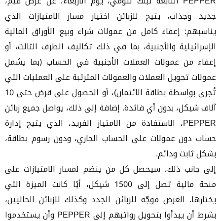
PEPPER التابعة لبنك لئومي، يوم الأربعاء، عن عرض قيّم،
جديد وجذاب، يتيح للزبائن اختيار مسار الامتيازات الذي
يناسبهم: إعفاء كامل من عمولات شراء وبيع الأوراق المالية
الإسرائيلية والأجنبية، بما في ذلك تكاليف الطرف الثالث، أو
إعفاء من عمولات العملات الأجنبية في الحساب (بما يشمل
عمولات تحويل العملات والعمولات المترتبة على العمليات التي
تُجرى بواسطة بطاقة الائتمان)، أو الحصول على قرض حتى 10
آلاف شيكل، بدون أي فائدة. إضافة إلى ذلك، يواصل جميع زبائن
PEPPER، الاستفادة من الامتياز الفريد، الذي يتيح إدارة
حساب دون عمولات على الحساب الجاري، ودون رسوم بطاقة،
بشكل ثابت ودائم.
إلى جانب ذلك، سيحصل كل من ينضم لمسار الامتيازات على
منحة مالية تصل إلى 1500 شيكل، أيًا كانت الميزة التي
يختارها. العرض موجّه للزبائن الجدد وكذلك للزبائن الحاليين،
بشرط أن يبدأوا بتحويل رواتبهم إلى PEPPER وأن يستخدموا