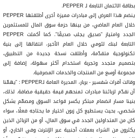
بطاقة الائتمان التابعة لـ PEPPER.
ينضم هذا العرض إلى مبادرات مميزة أخرى أطلقتها PEPPER
خلال العام الماضي، من بينها حزمة سوق المال للمستثمرين
الجدد وامتياز "صديق يجلب صديقًا". كما أكملت PEPPER
التابعة لبنك لئومي خلال العام الأخير، انتقالها إلى بنية
تكنولوجية متقدّمة، وأطلقت نسخة جديدة من التطبيق،
بتصميم متجدد وتجربة استخدام أكثر سهولة، إضافة إلى
مجموعة أوسع من المنتجات والخدمات المصرفية.
وقالت أفرات شفسير - بربار، المديرة العامة لـPEPPER : "يهمّنا
أن نقدّم لزبائننا مبادرات تمنحهم قيمة حقيقية مضافة. لذلك،
بنينا مسار انضمام مبتكر يكسر قواعد السوق ومصمّم بشكل
شخصي، بحيث يستطيع كل زبون اختيار ما يحتاجه فعلًا، سواء
كان من المتداولين الجدد في سوق المال، أو من الزبائن الذين
يكثرون من الشراء بعملات أجنبية عبر الإنترنت وفي الخارج، أو