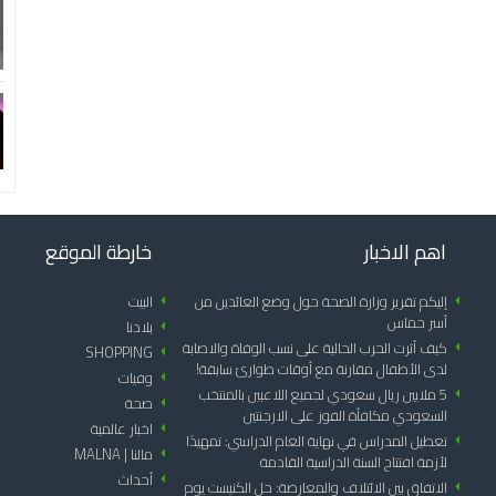
اهم الاخبار
خارطة الموقع
arrow_left
إليكم تقرير وزارة الصحة حول وضع العائدين من
arrow_left
البيت
أسر حماس
arrow_left
بلادنا
arrow_left
كيف أثرت الحرب الحالية على نسب الوفاة والاصابة
SHOPPING
arrow_left
لدى الأطفال مقارنة مع أوقات طوارئ سابقة!
arrow_left
وفيات
arrow_left
5 ملايين ريال سعودي لجميع اللاعبين بالمنتخب
arrow_left
صحة
السعودي مكافأة الفوز على الارجنتين
arrow_left
اخبار عالمية
arrow_left
تعطيل المدراس في نهاية العام الدراسي: تمهيدًا
arrow_left
مالنا | MALNA
لأزمة افتتاح السنة الدراسية القادمة
arrow_left
أحداث
arrow_left
الاتفاق بين الائتلاف والمعارضة: حل الكنيست يوم