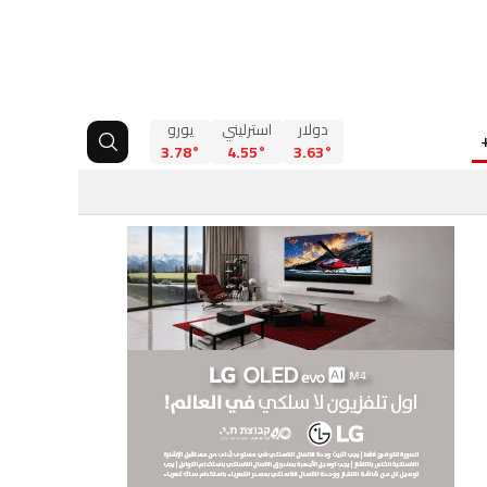
دولار
استرليني
يورو
3.78°
4.55°
3.63°