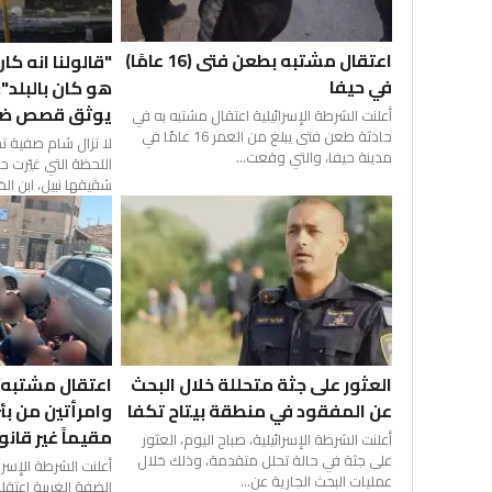
اعتقال مشتبه بطعن فتى (16 عامًا)
"قالولنا انه كا
في حيفا
هو كان بالبلد"
يوثق قصص ضحاي
أعلنت الشرطة الإسرائيلية اعتقال مشتبه به في
حادثة طعن فتى يبلغ من العمر 16 عامًا في
لا تزال شام صفية ت
مدينة حيفا، والتي وقعت...
اللحظة التي غيّرت ح
شقيقها نبيل، ابن ال
اعتقال مشتبه
العثور على جثة متحللة خلال البحث
عن المفقود في منطقة بيتاح تكفا
مقيماً غير قان
أعلنت الشرطة الإسرائيلية، صباح اليوم، العثور
على جثة في حالة تحلل متقدمة، وذلك خلال
أعلنت الشرطة الإسرا
عمليات البحث الجارية عن...