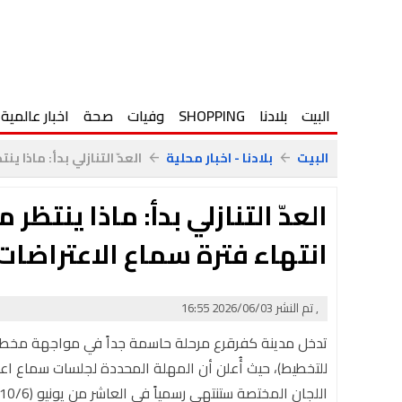
البيت
بلادنا
SHOPPING
وفيات
صحة
اخبار عالمية
البيت
بلادنا - اخبار محلية
العدّ التنازلي بدأ: ماذا 
arrow_back
arrow_back
العدّ التنازلي بدأ: ماذا ينتظ
انتهاء فترة سماع الاعتراضات في 
, تم النشر 2026/06/03 16:55
تدخل مدينة كفرقرع مرحلة حاسمة جداً في مواجهة مخطط "
للتخطيط)، حيث أُعلن أن المهلة المحددة لجلسات سماع اع
اللجان المختصة ستنتهي رسمياً في العاشر من يونيو (10/6).