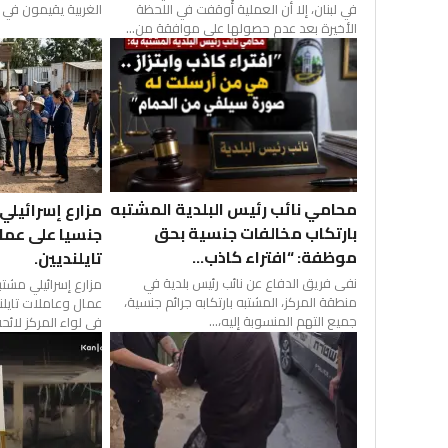
في لبنان، إلا أن العملية أُوقفت في اللحظة
الغربية يقيمون في إ
الأخيرة بعد عدم حصولها على موافقة من...
محامي نائب رئيس البلدية المشتبه
مزارع إسرائيلي
بارتكاب مخالفات جنسية بحق
جنسيا على عما
موظفة: “افتراء كاذب...
تايلنديين.
نفى فريق الدفاع عن نائب رئيس بلدية في
مزارع إسرائيلي مشتب
منطقة المركز، المشتبه بارتكابه جرائم جنسية،
عمال وعاملات تايلند
جميع التهم المنسوبة إليه،...
في لواء المركز لائحة.