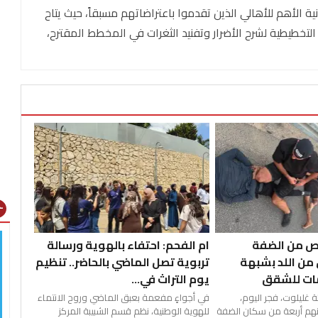
ية الأهم للأهالي الذين تقدموا باعتراضاتهم مسبقاً، حيث يتاح
لتخطيطية لشرح الأضرار وتفنيد الثغرات في المخطط المقترح،
gns
 أشخاص من الضفة
ام الفحم: احتفاء بالهوية ورسالة
من اللد بشبهة
تربوية تصل الماضي بالحاضر.. تنظيم
ات للشقق
يوم التراث في...
غليلوت، فجر اليوم،
في أجواءٍ مفعمة بعبق الماضي وروح الانتماء
هم أربعة من سكان الضفة
للهوية الوطنية، نظم قسم الشبيبة المركز