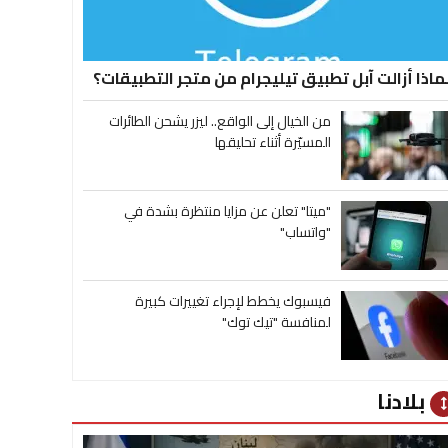
ماذا أزالت آبل تطبيق تيليجرام من متجر التطبيقات؟
من الخيال إلى الواقع.. ليزر يشحن الطائرات
المسيّرة أثناء تحليقها
"ميتا" تعلن عن مزايا منتظرة بشدة في
"واتساب"
فيسبوك يخطط لإجراء تغييرات كبيرة
لمنافسة "تيك توك"
بلادنا
heig