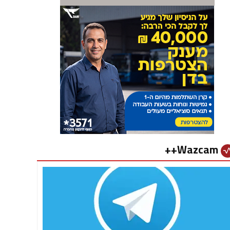
Wazcam++
vital_si