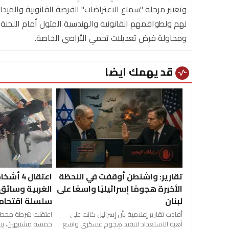
وتعتبر مرحلة "سماع الاعتراضات" الفرصة القانونية والميدان
لهم ولطواقمهم القانونية والهندسية المثول أمام اللجنة ا
ومحاولة فرض تعديلات تحمي الأراضي الخاصة.
قد يهمك ايضا
vital_signs
تقارير: واشنطن أوقفت في اللحظة
اعتقال 4
الأخيرة هجومًا إسرائيليًا واسعًا على
الغربية وسائق 
لبنان
سلسلة اقتحام
أفادت تقارير إعلامية بأن إسرائيل كانت على
اعتقلت شرطة محطة 
أهبة الاستعداد لتنفيذ هجوم عسكري واسع
خمسة مشتبهين، بين