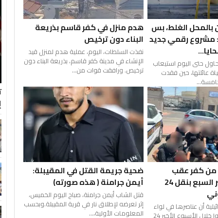
ن بالمحل الغلط، بس
هدم منزل في كفر قاسم بذريعة
: مشروع رقمي جديد
البناء دون ترخيص
ا...
نفذت السلطات، اليوم، عملية هدم لمنزل قيد
الإنشاء في مدينة كفر قاسم، بذريعة البناء دون
حاول حتى اليوم استيعاب
ترخيص. ورافقت قوات من...
ياة عائلتها، حين فقدت
خامسة...
ت
إ
 من كفر عقب
ضحية جريمة القتل في المقيبلة:
وامرأتين من بئر السبع بنقل 24
أيمن جرامنة ( هذه صورته)
وني
قتل الشاب أيمن جرامنة، صباح اليوم الخميس،
إثر تعرضه لإطلاق نار في قرية المقيبلة.وبحسب
ئيلية أن عناصرها في لواء
المعلومات الأولية،...
الضفة الغربية اعتقلوا خلال الأسبوع الأخير 24