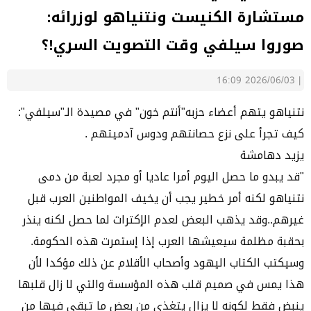
مستشارة الكنيست ونتنياهو لوزرائه:
صوروا سيلفي وقت التصويت السري!؟
2026/06/03 16:09
|
نتنياهو يتهم أعضاء حزبه"أنتم خون" في مصيدة الـ"سيلفي":
كيف تجرأ على نزع حصانتهم ودوس آدميتهم .
يزيد دهامشة
"قد يبدو ما حصل اليوم أمرا عاديا أو مجرد لعبة من دمى
نتنياهو لكنه أمر خطير يجب أن يخيف المواطنين العرب قبل
غيرهم..وقد يذهب البعض لعدم الإكتراث لما حصل لكنه ينذر
بحقبة مظلمة سيعيشها العرب إذا إستمرت هذه الحكومة.
وسيكتب الكتاب اليهود وأصحاب الأقلام عن ذلك مؤكدا لأن
هذا يمس في صميم قلب هذه المؤسسة والتي لا زال قلبها
ينبض فقط لكونه لا يزال يتغذى من بعض ما تبقى فيها من