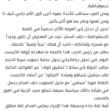
ديموقراطية.
ونحن العرب سنذهب لنأخذة غفوة أخرى كون الأمر جانبي كيف لا
ونحن نغفوا وننام عما هو أكبر بكثير.
تخيل أن تدخل إلى الغرفة الأكثر تحصيناً في اللعبة
الديمقراطية—خلف الستار، حيث من المفترض أن تكون وحيداً
مع ضميرك وقناعاتك—لتجد أن هناك "عيناً رقمية" تلاحقك
بطلب من رئيس الحزب. هذا بالضبط ما شهدته أروقة الكنيست
اليوم، في تحول دراماتيكي يحول عملية تصويت سرية لاختيار
مراقب الدولة إلى ساحة لـ"تحقيق الولاء" عبر الهواتف الذكية.
طلب بنيامين نتنياهو وقيادة "الليكود" من أعضاء الكنيست
التقاط صورة "سيلفي" مع فتيل التصويت خلف الساتر يحمل
في طياته دلالات سياسية عميقة تتجاوز مجرد الرغبة في الفوز
بالمنصب:
أزمة ثقة حادة وعميقة: هذا الإجراء يعكس انعدام ثقة مطلق