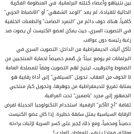
بين نتنياهو وأعضاء كتلته البرلمانية. في المنظومة الفكرية
الحالية للقيادة، لم يعد "الوعد الشفهي" أو "الانضباط الحزبي"
كافياً. هناك خوف دائم من "التمرد الصامت" والطعنات الخلفية
في التصويت السري، حيث يمكن لعضو الكنيست أن يصوت ضد
رغبة رئيسه دون عواقب.
تآكل آليات الديمقراطية من الداخل: التصويت السري في
البرلمانات لم يوضع عبثاً؛ بل صُمم خصيصاً لحماية المنتخبين من
الضغوط والترهيب، ليتيح لهم التصويت وفقاً للمصلحة العامة
لا الخوف من العقاب. تحويل "السيلفي" إلى أداة رقابية هو
بمثابة تفريغ للديمقراطية من جوهرها، وتحويل كبار منتخبي
الجمهور إلى مجرد "باصمين" تحت المراقبة.
ثقافة "أخ الأكبر" الرقمية: استخدام التكنولوجيا الحديثة لفرض
الرقابة السياسية يمثل سابقة خطيرة. إذا كان عضو الكنيست
حصيناً ومحمياً، ومع ذلك يُجبر على كسر السرية لإثبات براءته
وولائه، فماذا يتبقى للمواطن العادي؟