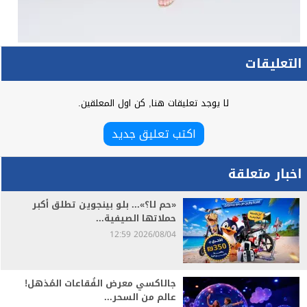
التعليقات
لا يوجد تعليقات هنا, كن اول المعلقين.
اكتب تعليق جديد
اخبار متعلقة
«حم لا؟»... بلو بينجوين تطلق أكبر
حملاتها الصيفية...
2026/08/04 12:59
جالاكسي معرض الفُقاعات المُذهل!
عالم من السحر...