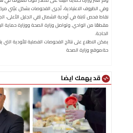
ولم تعثر وزارة حماية البيئة على مصدر تلوث معروف في هذ
وفي الظروف الاعتيادية، تُجرى الفحوصات بشكل عيّني م
نقاط فحص ثابتة في أودية الشمال (في الجليل الأعلى، الجول
مقطعًا من الوادي. وتواصل وزارة الصحة ووزارة حماية الب
الحاجة.
يمكن الاطلاع على نتائج الفحوصات الفصلية للأودية التي ي
حة:موقع وزارة الصحة
قد يهمك ايضا
vital_signs