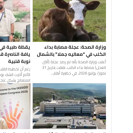
وزارة الصحة: عجلة مصابة بداء
يقظة طبية في 
الكلب في "معاليه جملا" بالشمال
يافة الناصرة 
نوبة قلبية
أعلنت وزارة الصحة بأنه تم رصد عجلة (أنثى
العجل) مصابة بداء الكلب، نفقت بتاريخ 31
رغم أن تخطيط القلب 
تموز/ يوليو 2026، في حظيرة أبقار...
الألم أثارت الشك ب
المتعالج بشكل عاجل.