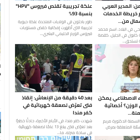
ن: المدير العربي
علكة تجريبية تقلص فيروس "HPV"
 خريطة الخدمات
بنسبة 93%
ال من...
طور باحثون في الولايات المتحدة علكة حيوية
تجريبية التي أظهرت إمكانية خفض مستويات
حي في البلاد، اسم محمد
فيروس الورم الحليمي البشري...
 كابول في الجليل، كقصة
 تستحق...
ا
م
بعد 40 دقيقة من الإنعاش: إنقاذ
اء الاصطناعي يمكن
فتى تعرّض لصعقة كهربائية في
 الوزن؟ أخصائية
كفر مندا
ة...
شهدت كفر مندا، في الأيام الأخيرة، حادثًا خطيرًا
لسمنة الدكتورة مريم
بعد تعرّض فتى يبلغ 13 عامًا لصعقة كهربائية
أسئلة المتعلقة بمرض
في ساحة منزله، ما...