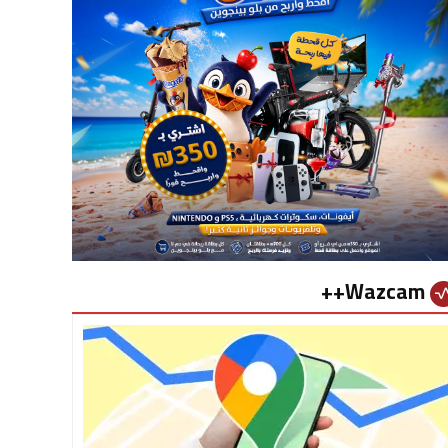
Wazcam++
vital_si