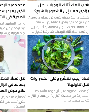
محمد عبد الرحم
شرب الماء أثناء الوجبات.. هل
الذي يعيد رسم
يؤدي فعلا إلى الشعور بالشبع؟
الصحية في الشم
كشفت دراسة حديثة نُشرت في مجلة Appetite
عن نتائج قد تغيّر بعض المفاهيم الشائعة
يبرز في المشهد الص
المتعلقة بعادات تناول الطعام، إذ أشارت إلى
عبد الرحمن من قرية
أن شرب الماء أثناء الوجبات قد يرتبط بتناول...
نجاح مهنية وإنسانية
لماذا يجب تقشير وغلي الخضراوات
هل فعلًا الذك
قبل تناولها؟
يساعد في انزال
علاج مرض السمن
أوضحت الدكتورة غالينا أبراموفا، الأستاذة
المشاركة في جامعة "قازان" الزراعية، أن النترات
أخصائية علاج مرض ا
تتواجد طبيعياً في...
مفَرِع تجيب على ال
السمنة ...