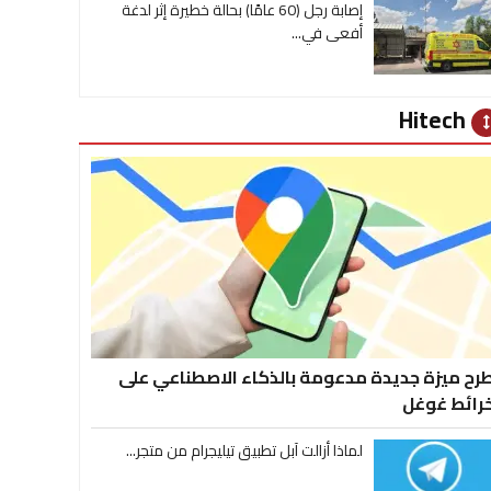
إصابة رجل (60 عامًا) بحالة خطيرة إثر لدغة
أفعى في...
Hitech
heig
رح ميزة جديدة مدعومة بالذكاء الاصطناعي على
رائط غوغل
لماذا أزالت آبل تطبيق تيليجرام من متجر...