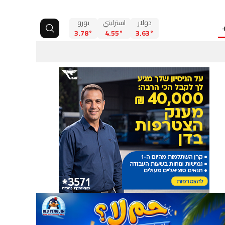
دولار
استرليني
يورو
3.78°
4.55°
3.63°