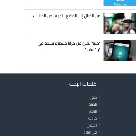
من الخيال إلى الواقع.. ليزر يشحن الطائرات...
"ميتا" تعلن عن مزايا منتظرة بشدة في
"واتساب"
كلمات البحث
arrow_left
صور
arrow_left
ناصرة
arrow_left
الناصر
arrow_left
حادث
arrow_left
اعتقال
arrow_left
في البلاد