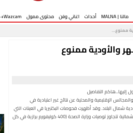
مالنا | MALNA
أحداث
اغاني وفن
محتوى ممول
Wazcam++
ة ممنوع...
هر والأودية ممنوع
ل إليها...هاكم التفاصيل
والمجالس الإقليمية والمحلية عن نتائج غير اعتيادية في
ة شمال البلاد. وقد أظهرت فحوصات البكتيريا في العينات التي
أُخذت يوم 25 أيار 2026، وجود نتائج في عدد من الأودية الشمالية تتجاوز توصيات وزارة الصحة (400 كوليفورم برازية في كل