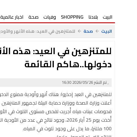
البيت
بلادنا
SHOPPING
وفيات
صحة
اخبار عالمية
البيت
صحة
للمتنزهين في العيد: هذه الأنهر والأودي
arrow_back
arrow_back
للمتنزهين في العيد: هذه الأن
دخولها..هاكم القائمة
, تم النشر 2026/05/26 16:30
للمتنزهين في العيد إحذروا: هناك أنهر وأودية ممنوع الدخو
أعلنت وزارة الصحة ووزارة حماية البيئة لجمهور المتنزهين 
فحوصات عينات مياه أُجريت لفحص مستوى التلوث في الأودي
100 مللتر)، ما يدل على وجود تلوث في المياه.