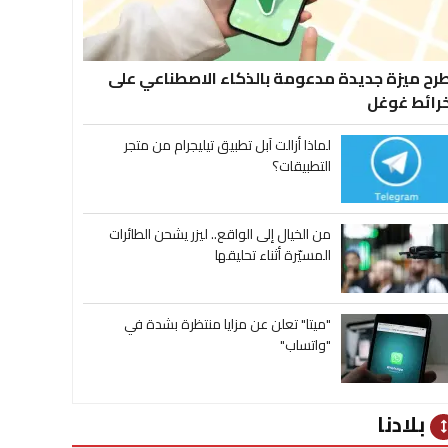
رح ميزة جديدة مدعومة بالذكاء الاصطناعي على
رائط غوغل
لماذا أزالت آبل تطبيق تيليجرام من متجر
التطبيقات؟
من الخيال إلى الواقع.. ليزر يشحن الطائرات
المسيّرة أثناء تحليقها
"ميتا" تعلن عن مزايا منتظرة بشدة في
"واتساب"
بلادنا
heig