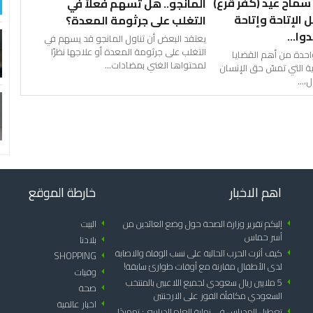
سماح عيد (كفر قرع)
المانجو.. هل تسهم فعلاً في
 الإتاحة وإتاحة
التغلب على جرثومة المعدة؟
وا...
يعتقد البعض أن تناول المانجو قد يسهم في
التغلب على جرثومة المعدة أو علاجها نظرًا
واحدة من أهم القضايا
لمحتواها الغني بمضادات...
ية التي تمسّ حق الإنسان
...
اهم الاخبار
خارطة الموقع
arrow_left
إليكم تقرير وزارة الصحة حول وضع العائدين من
arrow_left
البيت
أسر حماس
arrow_left
بلادنا
arrow_left
كيف أثرت الحرب الحالية على نسب الوفاة والاصابة
SHOPPING
arrow_left
لدى الأطفال مقارنة مع أوقات طوارئ سابقة!
arrow_left
وفيات
arrow_left
5 ملايين ريال سعودي لجميع اللاعبين بالمنتخب
arrow_left
صحة
السعودي مكافأة الفوز على الارجنتين
arrow_left
اخبار عالمية
arrow_left
تعطيل المدراس في نهاية العام الدراسي: تمهيدًا