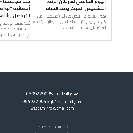
اليوم العالمي لسرطان الرئة:
فخر مجتمعنا - 
التشخيص المبكر ينقذ الحياة
أخصائية "تواصل
التواصل", شاهد
يحيي العالم في الأول من آب (أغسطس) من
كل عام، يوم التوعية العالمي لسرطان الرئة مع
تُعدّ قضية الإتاحة 
التركيز على أهمية الكشف...
الإنسانية والاجتماع
في الحركة، والوصول،
0509229035
قسم الاعلانات:
0549229055
قسم التحرير والأخبار:
wazcam.info@gmail.com
arrow_left
سياسة الخصوصية