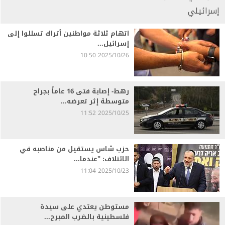
اتهام ثلاثة مواطنين أتراك تسللوا إلى
إسرائيل...
2025/10/26 10:50
رهط- إصابة فتى 16 عاماً بجراح
متوسطة إثر تعرضه...
2025/10/25 11:52
حزب شاس يستقيل من مناصبه في
الائتلاف: "عندما...
2025/10/23 11:04
مستوطن يعتدي على سيدة
فلسطينية بالضرب المبرح...