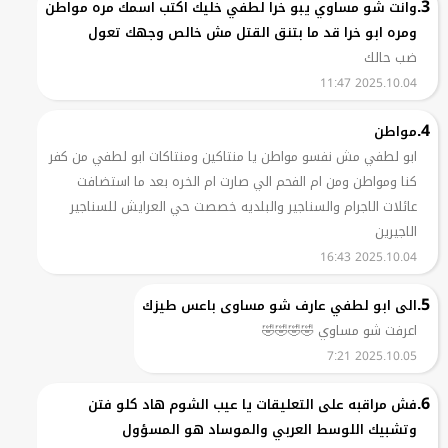
3.
وانت شو مساوي يبو خرا لطفي خليك اكتب اسمك مره مواطن
ومره ابو خرا قد ما بتنق القتل مش خالص وجهك تعول
ضب حالك
2025.10.04 11:47
4.
مواطن
ابو لطفي مش نفسو مواطن يا منتاكين ومنتاكات ابو لطفي من كفر
كنا ومواطن ومن ام الفحم الي صارت ام الخره بعد ما استضافت
عائلات الاجرام والسناجير والبلديه خصصت حي العرايش للسناجير
الاجيرين
2025.10.04 16:43
5.
الى ابو لطفي عارف شو مساوى باعس طيزك
اعرفت شو مساوي 🤣🤣🤣🤣
2025.10.05 7:21
6.
فش مراقبه على التعليقات يا عيب الشوم هاد كلو فتن
وتشبيك اللوسط العربي والموساد هو المسؤول