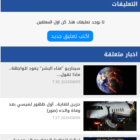
التعليقات
لا يوجد تعليقات هنا, كن اول المعلقين.
اكتب تعليق جديد
اخبار متعلقة
سيناريو "فناء البشر" يعود للواجهة..
ماذا تقول...
2026/08/09 7:30
حزين للغاية.. أول ظهور لميسي بعد
وفاة والده (صور)
2026/08/09 7:27