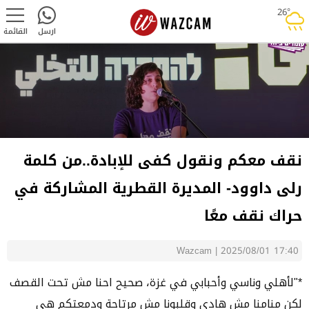
26°
rainy
ارسل
القائمة
نقف معكم ونقول كفى للإبادة..من كلمة
رلى داوود- المديرة القطرية المشاركة في
حراك نقف معًا
Wazcam
|
2025/08/01 17:40
*"لأهلي وناسي وأحبابي في غزة، صحيح احنا مش تحت القصف
لكن منامنا مش هادي وقلبونا مش مرتاحة ودمعتكم هي