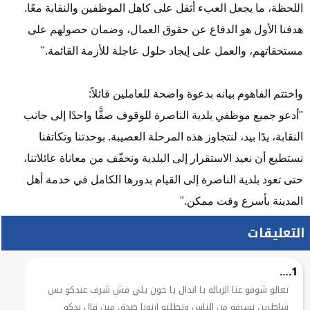
اللحظة، ما يجعل العبء أثقل على كاهل الموظفين والنقابة معًا.
هدفنا الأول هو الدفاع عن حقوق العمال، وضمان حصولهم على
مستحقاتهم، والعمل على إيجاد حلول عاجلة للأزمة القائمة."
واختتم الفاهوم بيانه بدعوة واضحة للعاملين قائلاً:
"
أدعو جميع موظفي بلدية الناصرة للوقوف صفًّا واحدًا إلى جانب
النقابة، يدًا بيد، لنتجاوز هذه المرحلة العصيبة. بوحدتنا وتكاتفنا
نستطيع أن نعيد الاستقرار إلى البلدية ونخفّف من معاناة عائلاتنا،
حتى تعود بلدية الناصرة إلى القيام بدورها الكامل في خدمة أهل
المدينة بأسرع وقت ممكن."
التعليقات
1.
…
تعالو شوفو عنا الزباله يا اندال يا خون يلي فش شرف عندكو بس
شاطرين تسرقو من الناس وتطلبو ارنونا صدق مين قال بدكو