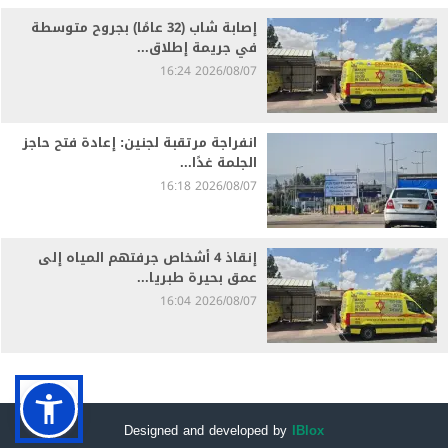
إصابة شاب (32 عامًا) بجروح متوسطة
في جريمة إطلاق...
2026/08/07 16:24
انفراجة مرتقبة لجنين: إعادة فتح حاجز
الجلمة غدًا...
2026/08/07 16:18
إنقاذ 4 أشخاص جرفتهم المياه إلى
عمق بحيرة طبريا...
2026/08/07 16:04
Designed and developed by
IBlox