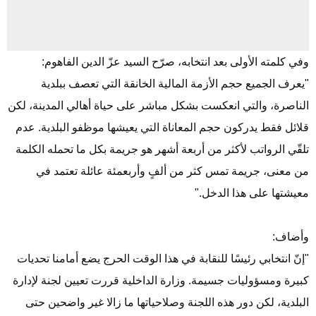
وفي كلمته الأولى بعد انتخابه، صرّح السيد عزّ الدين الفاهوم:
"
يعرف الجميع حجم الأزمة المالية الخانقة التي تعصف ببلدية
الناصرة، والتي انعكست بشكل مباشر على حياة أهالي المدينة، لكن
قلائل فقط يدركون حجم المعاناة التي يعيشها موظفو البلدية. عدم
تلقّي الرواتب لأكثر من أربعة أشهر هو جريمة بكل ما تحمله الكلمة
من معنى، جريمة تمس
كثر من ألفٍ وأربعمئة عائلة
تعتمد في
معيشتها على هذا الدخل."
وأضاف:
"
إنّ انتخابي رئيسًا للنقابة في هذا الوقت الحرج يضع أمامنا تحديات
كبيرة ومسؤوليات جسيمة. وزارة الداخلية قررت تعيين لجنة لإدارة
البلدية، لكن دور هذه اللجنة وصلاحياتها ما زالا غير واضحين حتى