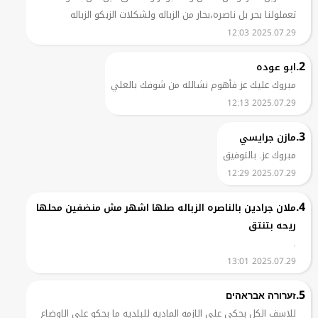
تعملولنا بحر بل ناصره،بحار من الزباله ولشكلات الزيكو الزباله
2025.07.29 12:03
2.
ابو عوده
مبروك عليك عز فأهوم نشالله من شوفك بالعلي
2025.07.29 12:13
3.
مازن جرايسي
مبروك عز. بالتوفيق
2025.07.29 12:29
4.
ملان جرادين بالناصره الزباله صلها اشهر مش منضفين محلها
ريحه بتنتق
.
2025.07.29 13:01
5.
זערורה אבראהים
للاسف الكل بحكي على الازمه الماديه للبلديه ما بحكو على الاوضاع