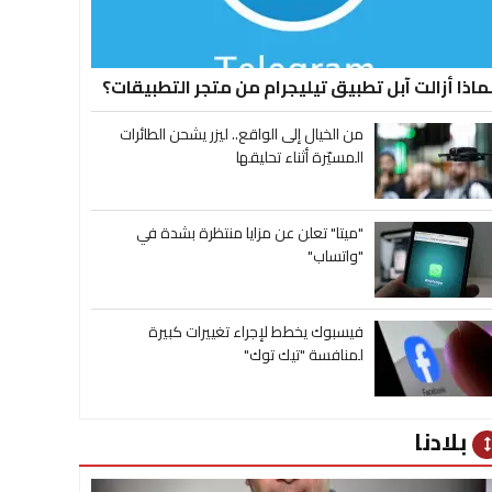
ماذا أزالت آبل تطبيق تيليجرام من متجر التطبيقات؟
من الخيال إلى الواقع.. ليزر يشحن الطائرات
المسيّرة أثناء تحليقها
"ميتا" تعلن عن مزايا منتظرة بشدة في
"واتساب"
فيسبوك يخطط لإجراء تغييرات كبيرة
لمنافسة "تيك توك"
بلادنا
heig