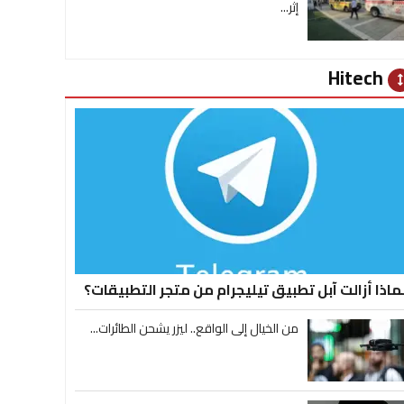
إثر...
Hitech
heig
ماذا أزالت آبل تطبيق تيليجرام من متجر التطبيقات؟
من الخيال إلى الواقع.. ليزر يشحن الطائرات...