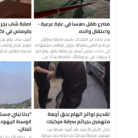
مصرع طفل دهسا في عارة عرعرة -
اصابة شاب بجر
واعتقال والده
بالرصاص في اك
بيان صادر عن المتحدّث باسم شرطة إسرائيل
للإعلام العربيّ:شرطة عيرون اوقفت مشتبهًا به
اليوم، بجراح وُصفت
في حادث دهس أسفر عن وفاة طفل يبلغ نحو
لجريمة إطلاق نار (إ
3 سنوات في عرعرةتلقّت الشرطة بلاغًا عن...
تقديم لوائح اتهام بحق أربعة
"بدنا نبني مست
متهمين بجرائم سرقة مركبات
الوسط اليهودي
للبنان،
خلال الأيام الأخيرة، نفّذ أفراد شرطة بيت
شيمش نشاطاً ميدانياً، تم خلاله رصد مركبة
في خضم الأحداث الم