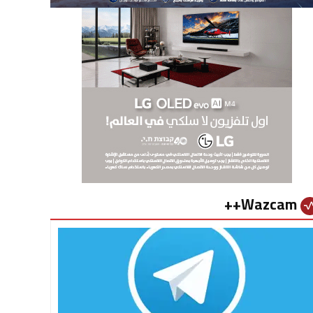
Wazcam++
vital_si