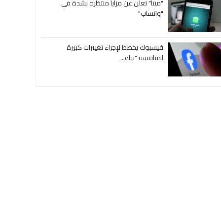
"ميتا" تعلن عن مزايا منتظرة بشدة في
"واتساب"
فيسبوك يخطط لإجراء تغييرات كبيرة
لمنافسة "تيك...