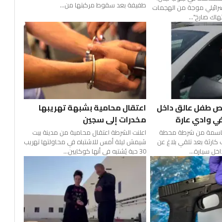
طفيفة بعد سقوط مركبتها من...
سرائيلي موجة من الهجمات
اك صارخ"...
ص طفل عالق داخل
اعتقال محامية بشبهة تهريبها
ي وادي عارة
مخدرات إلى سجين
حاسمة من شرطة محطة
اعلنت الشرطة اعتقال محامية من مدينة بيت
 كارثة بعد تلقي بلاغ عن
شيمش ليلة أمس للاشتباه في محاولتها تهريب
ل سيارة...
30 حبة يُشتبه في أنها كوكايين...