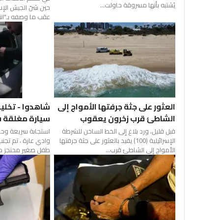
يُشتبه بأنها مسروقة حاولت...
حين شنّ الجيش الإ
عقب ما وصفه بـ"انته
العثور على جثة جرفتها الأمواج إلى
شاهدوا - تخلي
الشاطئ قرب زخرون يعقوب
سيارة مغلقة ف
قبل قليل، ورد بلاغ إلى الخط الساخن للشرطة
استجابة سريعة و
الإسرائيلية (100) يفيد بالعثور على جثة جرفتها
وادي عارة ، تم تجنب
الأمواج إلى الشاطئ قرب...
طفل صغير محتجز داخ