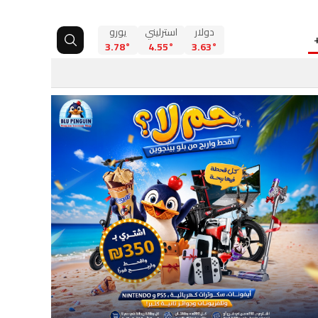
دولار
استرليني
يورو
3.78°
4.55°
3.63°