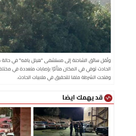
ونُقل سائق الشاحنة إلى مستشفى "هيلل يافه" في حالة 
الحادث توفي في المكان متأثرًا بإصابات متعددة في مختلف
وفتحت الشرطة ملفا للتحقيق في ملابيات الحادث.
قد يهمك ايضا
vital_signs