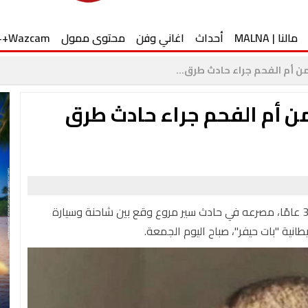
مالنا | MALNA
أحداث
اغاني وفن
محتوى ممول
Wazcam++
ن أم الفحم جراء حادث طرق...
من أم الفحم جراء حادث طرق
لقي الشاب أحمد أبو عليان من أم الفحم يبلغ من العمر 30 عامًا، مصرعه في حادث سير مروع وقع بين شاحنة وسيارة