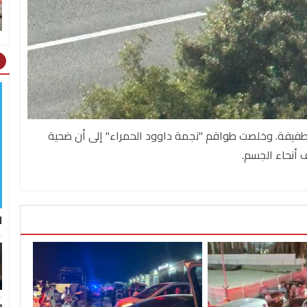
ht
طفيفة. وخلصت طواقم "نجمة داوود الحمراء" إلى أن ضحية
 أنحاء الجسم.
ل