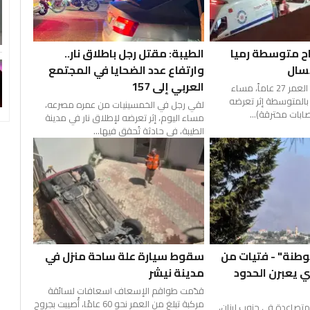
اح متوسطة رميا
الطيبة: مقتل رجل باطلاق نار..
سال
وارتفاع عدد الضحايا في المجتمع
العربي إلى 157
أصيب شاب يبلغ من العمر 27 عاماً، مساء
 بالمتوسطة إثر تعرضه
لقي رجل في الخمسينيات من عمره مصرعه،
صابات مخترقة)...
مساء اليوم، إثر تعرضه لإطلاق نار في مدينة
الطيبة، في حادثة تُحقق فيها...
وطنة" - فتيات من
سقوط سيارة علة ساحة منزل في
 يعبرن الحدود
مدينة نيشر
قدّمت طواقم الإسعاف اسعافات لسائقة
مركبة تبلغ من العمر نحو 60 عامًا، أُصيبت بجروح
تصاعدة في جنوب لبنان،