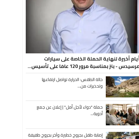
يام أخيرة لنهاية الحملة الخاصة على سيارات
رسيدس - بنز بمناسبة مرور 120 عامَا على تأسيس...
حالة الطقس: الحرارة تواصل ارتفاعها
وتحذيرات من...
حملة "دواء لأجل أمل" | إعلان عن جمع
أدوية...
إصابة طفل بجروح خطيرة وآخر بجروح طفيفة