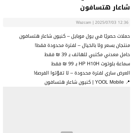
شاعار هتسافون
Wazcam
|
2025/07/03 12:36
حملات حصريًا في يول موبايل – كنيون شاعار هتسافون
منتجان بسعر ولا بالخيال – لفترة محدودة فقط!
حامل معدني مكتبي للهاتف بـ 39 ₪ فقط
سماعة بلوتوث HP H10H بـ 99 ₪ فقط
العرض ساري لفترة محدودة – لا تفوّتوا الفرصة!
📍 YOOL Mobile | كنيون شاعار هتسافون