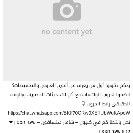
بدكم تكونوا أول من يعرف عن أقوى العروض والتخفيضات؟
انضموا لجروب الواتساب مع كل التحديثات الحصرية، وبالوقت
الحقيقي رابط الجروب 👇
https://chat.whatsapp.com/BKIf70ORw0XE1UbWuKApoW
نحن بانتظاركم في كنيون – شاعار هتسافون – שער הצפון ❤‏
קניון שער הצפון‏