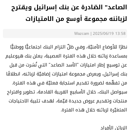
الصاعد" الصّادرة عن بنك إسرائيل ويقترح
لزبائنه مجموعة أوسع من الامتيازات
Wazcam
|
2025/06/19 13:58
نظرًا للأوضاع الأمنيّة، وفي ظلّ التزام البنك اجتماعيًّا ووطنيًّا
بمساعدة زبائنه خلال هذه الفترة العصيبة، يعلن بنك هپوعليم
عن توسيع إطار امتيازات "الأسد الصاعد" التي نُشرت من قبل
بنك إسرائيل، ويعرض مجموعة امتيازات إضافيّة لزبائنه، انطلاقًا
من تفهّمه لضرورة تقديم استجابة فعليّة في هذه الفترة.
سيواصل البنك، خلال الأسابيع القريبة القادمة، تطوير واقتراح
منتجات وتقديم عروض جديدة قيّمة، لهدف تلبية الاحتياجات
المتغيّرة لزبائنه خلال هذه الفترة.
الزبائن الأفراد