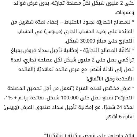
حتى 2 مليون شيكل لكلّ مصلحة تجاريّة، بدون فرض فوائد
وعمولات.
* للمصالح التجاريّة لجنود الاحتياط – إعفاء لمدّة شهرين من
الفائدة على رصيد الحساب الجاري (مينوس) في الحساب
التجاريّ حتى مبلغ 30,000 شيكل.
* لكافّة المصالح التجاريّة - إمكانية تأجيل سداد قروض بمبلغ
تراكمي يصل حتى 2 مليون شيكل لكل مصلحة تجاريّ، لمدة
تصل إلى ثلاثة أشهر، مع فرض فائدة تعاقديّة (الفائدة
المُحدّدة وفق الاتّفاق).
* قرض مخصّص لهذه الفترة ("نعمل من أجل تحصين المصلحة
التجاريّة") بمبلغ يصل حتى 100,000 شيكل، بفائدة پرايم + %1،
لمدّة 24 شهرًا، مع إمكانية تأجيل سداد صندوق القرض (چريس)
لغاية 6 أشهر.
زبائن حاصلون على قروض سكنيّة ("مَشكنتا")