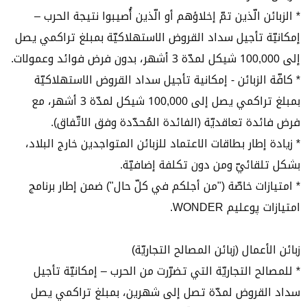
* الزبائن الّذين تمّ إخلاؤهم أو الّذين أُصيبوا نتيجة الحرب –
إمكانيّة تأجيل سداد القروض الاستهلاكيّة بمبلغ تراكمي يصل
إلى 100,000 شيكل لمدّة 3 أشهر، بدون فرض فوائد وعمولات.
* كافّة الزبائن - إمكانية تأجيل سداد القروض الاستهلاكيّة
بمبلغ تراكمي يصل إلى 100,000 شيكل لمدّة 3 أشهر، مع
فرض فائدة تعاقديّة (الفائدة المُحدّدة وفق الاتّفاق).
* زيادة إطار بطاقات الاعتماد للزبائن المتواجدين خارج البلاد،
بشكل تلقائيّ ومن دون تكلفة إضافيّة.
* امتيازات خاصّة ("من أجلكم في كلّ حال") ضمن إطار برنامج
امتيازات پوعليم WONDER.
زبائن الأعمال (زبائن المصالح التجاريّة)
* للمصالح التجاريّة التي تضرّرت من الحرب – إمكانيّة تأجيل
سداد القروض لمدّة تصل إلى شهرين، بمبلغ تراكمي يصل