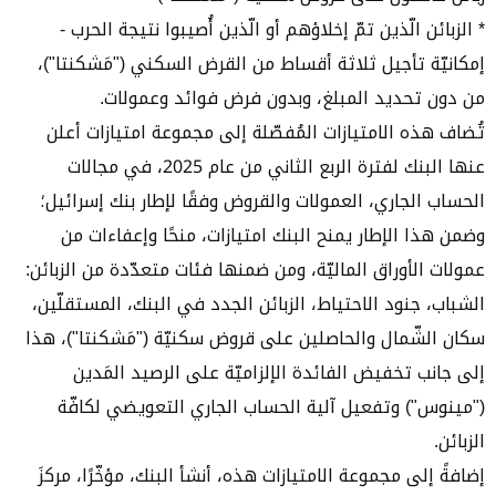
* الزبائن الّذين تمّ إخلاؤهم أو الّذين أُصيبوا نتيجة الحرب -
إمكانيّة تأجيل ثلاثة أقساط من القرض السكني ("مَشكنتا")،
من دون تحديد المبلغ، وبدون فرض فوائد وعمولات.
تُضاف هذه الامتيازات المُفصّلة إلى مجموعة امتيازات أعلن
عنها البنك لفترة الربع الثاني من عام 2025، في مجالات
الحساب الجاري، العمولات والقروض وفقًا لإطار بنك إسرائيل؛
وضمن هذا الإطار يمنح البنك امتيازات، منحًا وإعفاءات من
عمولات الأوراق الماليّة، ومن ضمنها فئات متعدّدة من الزبائن:
الشباب، جنود الاحتياط، الزبائن الجدد في البنك، المستقلّين،
سكان الشّمال والحاصلين على قروض سكنيّة ("مَشكنتا")، هذا
إلى جانب تخفيض الفائدة الإلزاميّة على الرصيد المَدين
("مينوس") وتفعيل آلية الحساب الجاري التعويضي لكافّة
الزبائن.
إضافةً إلى مجموعة الامتيازات هذه، أنشأ البنك، مؤخّرًا، مركزَ