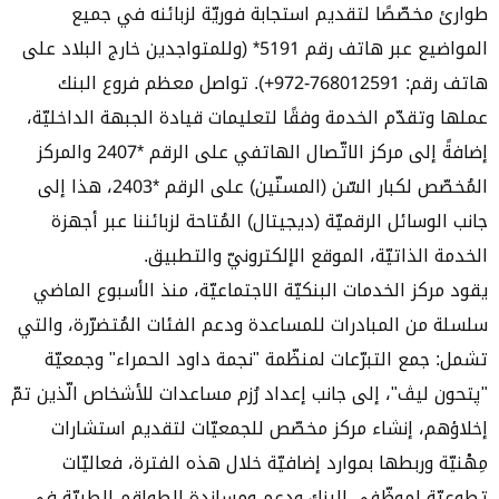
طوارئ مخصّصًا لتقديم استجابة فوريّة لزبائنه في جميع
المواضيع عبر هاتف رقم 5191* (وللمتواجدين خارج البلاد على
هاتف رقم: ‎+972-768012591). تواصل معظم فروع البنك
عملها وتقدّم الخدمة وفقًا لتعليمات قيادة الجبهة الداخليّة،
إضافةً إلى مركز الاتّصال الهاتفي على الرقم *2407 والمركز
المُخصّص لكبار السّن (المسنّين) على الرقم *2403، هذا إلى
جانب الوسائل الرقميّة (ديجيتال) المُتاحة لزبائننا عبر أجهزة
الخدمة الذاتيّة، الموقع الإلكترونيّ والتطبيق.
يقود مركز الخدمات البنكيّة الاجتماعيّة، منذ الأسبوع الماضي
سلسلة من المبادرات للمساعدة ودعم الفئات المُتضرّرة، والتي
تشمل: جمع التبرّعات لمنظّمة "نجمة داود الحمراء" وجمعيّة
"پتحون ليڤ"، إلى جانب إعداد رُزم مساعدات للأشخاص الّذين تمّ
إخلاؤهم، إنشاء مركز مخصّص للجمعيّات لتقديم استشارات
مِهْنيّة وربطها بموارد إضافيّة خلال هذه الفترة، فعاليّات
تطوعيّة لموظّفي البنك ودعم ومساندة الطواقم الطبيّة في