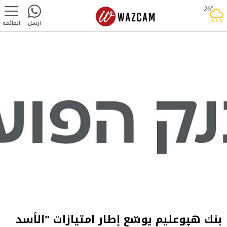
26°
rainy
ارسل
القائمة
بنك هپوعليم يوسّع إطار امتيازات "الأسد