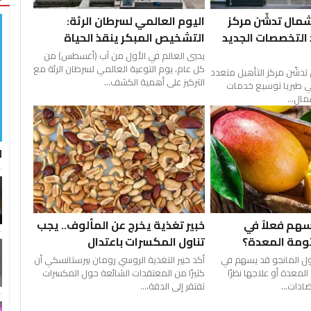
شمال تدشّن مركز
اليوم العالمي لسرطان الرئة:
 التخصصات الجديد
التشخيص المبكر ينقذ الحياة
يحيي العالم في الأول من آب (أغسطس) من
كل عام، يوم التوعية العالمي لسرطان الرئة مع
 تدشّن مركز التأهيل متعدد
التركيز على أهمية الكشف...
ي طبريا توسيع خدمات
مال...
ل
سهم فعلاً في
خبير تغذية يخرج عن المألوف.. يجب
ثومة المعدة؟
تناول المكسرات باعتدال
ول المانجو قد يسهم في
أكد خبير التغذية الروسي رومان بيرستانسكي أن
لمعدة أو علاجها نظرًا
كثيرًا من المعتقدات الشائعة حول المكسرات
ادات...
تفتقر إلى الدقة،...