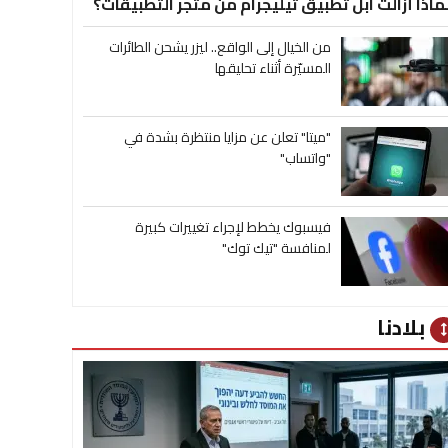
ماذا أزالت آبل تطبيق تيليجرام من متجر التطبيقات؟
من الخيال إلى الواقع.. ليزر يشحن الطائرات
المسيّرة أثناء تحليقها
"ميتا" تعلن عن مزايا منتظرة بشدة في
"واتساب"
فيسبوك يخطط لإجراء تغييرات كبيرة
لمنافسة "تيك توك"
بلادنا
heig