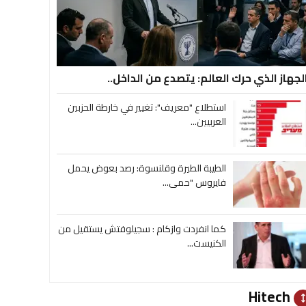
لجهاز الذي حرك العالم: يتصدع من الداخل..
استطلاع "معريف": تغيير في خارطة الحزبين
العربيين...
الطيبة الطيرة وقلنسوة: رصد بعوض يحمل
فايروس "حمى...
كما انفردت وازكام : سجيلوفتش يستقيل من
الكنيست...
Hitech
heig