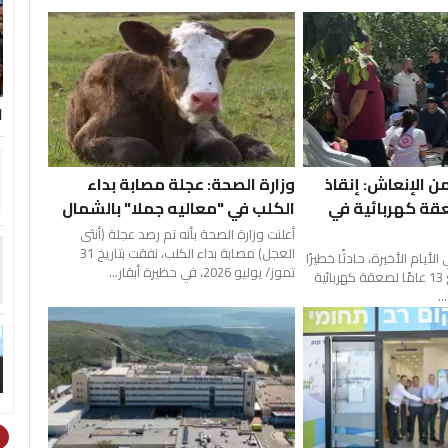
ا
قة من الإنعاش: إنقاذ
وزارة الصحة: عجلة مصابة بداء
قة كهربائية في
الكلب في "معاليه جملا" بالشمال
أعلنت وزارة الصحة بأنه تم رصد عجلة (أنثى
العجل) مصابة بداء الكلب، نفقت بتاريخ 31
أيام الأخيرة، حادثًا خطيرًا
تموز/ يوليو 2026، في حظيرة أبقار...
بعد تعرّض فتى يبلغ 13 عامًا لصعقة كهربائية
.
ht