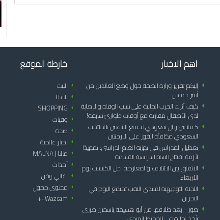
اهم الاخبار
خارطة الموقع
arrow_left
إليكم تقرير وزارة الصحة حول وضع العائدين من
arrow_left
البيت
أسر حماس
arrow_left
بلادنا
arrow_left
كيف أثرت الحرب الحالية على نسب الوفاة والاصابة
SHOPPING
arrow_left
لدى الأطفال مقارنة مع أوقات طوارئ سابقة!
arrow_left
وفيات
arrow_left
5 ملايين ريال سعودي لجميع اللاعبين بالمنتخب
arrow_left
صحة
السعودي مكافأة الفوز على الارجنتين
arrow_left
اخبار عالمية
arrow_left
تعطيل المدراس في نهاية العام الدراسي: تمهيدًا
arrow_left
مالنا | MALNA
لأزمة افتتاح السنة الدراسية القادمة
arrow_left
أحداث
arrow_left
الاتفاق بين الائتلاف والمعارضة: حل الكنيست يوم
arrow_left
اغاني وفن
الأربعاء
arrow_left
محتوى ممول
arrow_left
اللجنة التوجيهية لمنتدى النقب تجتمع اليوم في
البحرين
Wazcam++
arrow_left
arrow_left
صور - بعد طلاقها من أبو هشيمة ياسمين صبري
تأخذ إجازة في المحيط الهندي