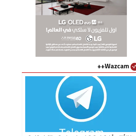
Wazcam++
vital_si