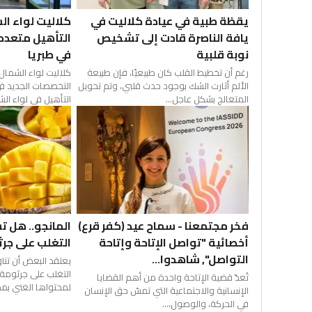
يقظة طبية في عيادة كلاليت في
كلاليت لواء ال
يافة الناصرة قادت إلى تشخيص
التأهيل متعدد
نوبة قلبية
في طبريا
رغم أن تخطيط القلب كان طبيعيًا، فإن طبيعة
كلاليت لواء الشمال
الألم أثارت الشك بوجود حدث قلبي، وتم تحويل
التخصصات الجديد ف
المتعالج بشكل عاجل...
التأهيل في لواء الش
فخر مجتمعنا - سماح عيد (كفر قرع)
المانجو.. هل ت
أخصائية "تواصل الإتاحة وإتاحة
التغلب على جر
التواصل", شاهدوا...
يعتقد البعض أن تنا
التغلب على جرثومة ا
تُعدّ قضية الإتاحة واحدة من أهم القضايا
لمحتواها الغني بمض
الإنسانية والاجتماعية التي تمسّ حق الإنسان
في الحركة، والوصول،...