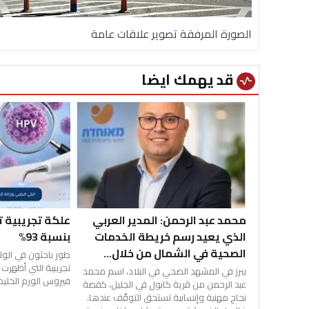
الصورة المرفقة تصوير علاقات عامة
قد يهمك ايضا
vital_signs
محمد عبد الرحمن: المدير العربي
الذي يعيد رسم خريطة الخدمات
بنسبة 93%
الصحية في الشمال من خلال...
طور باحثون في الول
تجريبية التي أظهر
يبرز في المشهد الصحي في البلاد، اسم محمد
فيروس الورم الحليم
عبد الرحمن من قرية كابول في الجليل، كقصة
نجاح مهنية وإنسانية تستحق التوقّف عندها.