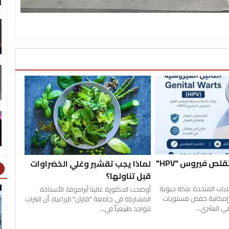
ل
علكة تجريبية تقلص فيروس "HPV"
لماذا يجب تقشير وغلي الخضراوات
ht
قبل تناولها؟
ايات المتحدة علكة حيوية
أوضحت الدكتورة غالينا أبراموفا، الأستاذة
ت إمكانية خفض مستويات
المشاركة في جامعة "قازان" الزراعية، أن النترات
ي البشري...
تتواجد طبيعياً في...