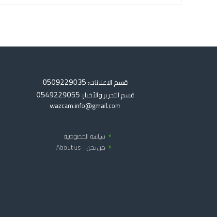
0509229035
قسم الاعلانات:
0549229055
قسم التحرير والأخبار:
wazcam.info@gmail.com
arrow_left
سياسة الخصوصية
arrow_left
من نحن - About us