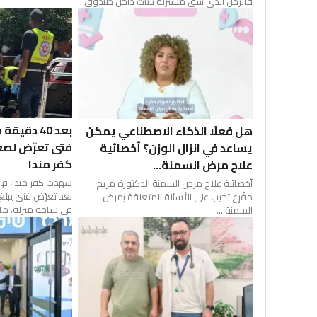
فالرجل الذي شق مسيرته بثبات داخل صندوق...
بعد 40 دقي
هل فعلًا الذكاء الاصطناعي يمكن
فتى تعرّض لصع
يساعد في انزال الوزن؟ أخصائية
كفر مندا
علاج مرض السمنة...
شهدت كفر مندا، في ال
أخصائية علاج مرض السمنة الدكتورة مريم
مفَرِع تجيب على الأسئلة المتعلقة بمرض
في ساحة منزله، ما..
السمنة ...