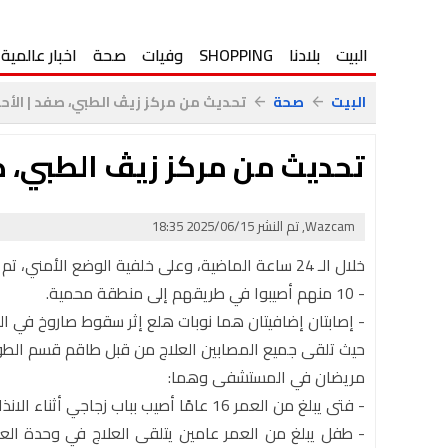
البيت
بلادنا
SHOPPING
وفيات
صحة
اخبار عالمية
البيت
صحة
تحديث من مركز زيڤ الطبي، صفد | الأحد 5.06.25
arrow_back
arrow_back
تحديث من مركز زيڤ الطبي، صفد | ال
Wazcam, تم النشر 2025/06/15 18:35
خلال الـ 24 ساعة الماضية، وعلى خلفية الوضع الأمني، تم تقديم العلاج في المركز الطبي زيڤ في صفد لـ 12 مصابًا:
- 10 منهم أصيبوا في طريقهم إلى منطقة محمية.
- إصابتان إضافيتان هما نوبات هلع إثر سقوط صاروخ في ا
حيث تلقى جميع المصابين العلاج من قبل طاقم قسم الطوا
مريضان في المستشفى وهما:
- فتى يبلغ من العمر 16 عامًا أصيب بباب زجاجي أثناء الانذار، وأُدخل لعملية جراحية. حالته الآن مستقرة.
- طفل يبلغ من العمر عامين يتلقى العلاج في وحدة العن