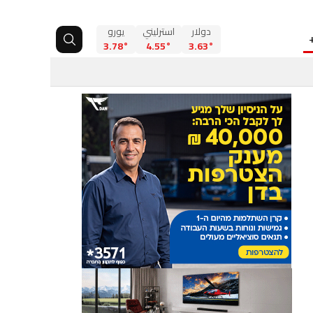
دولار
استرليني
يورو
3.78°
4.55°
3.63°