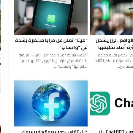
لواقع.. ليزر يشحن
"ميتا" تعلن عن مزايا منتظرة بشدة
رة أثناء تحليقها
في "واتساب"
في تطوير تقنية جديدة
أطلقت شركة "ميتا" عدداً من المزايا المرتقبة
المسيّرة لاسلكيا أثناء
بشدة لتطبيق التراسل الفوري الأشهر عالمياً
ك
ة ليزر...
التابع لها "واتساب"،...
عطل عالمي يضرب ChatGPT - لا
خلل تقني يضرب موقع فيسبوك