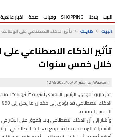
البيت
بلادنا
SHOPPING
وفيات
صحة
اخبار عالمية
البيت
هايتك
تأثير الذكاء الاصطناعي على الوظائف ا
arrow_back
arrow_back
تأثير الذكاء الاصطناعي على 
خلال خمس سنوات
Wazcam, تم النشر 2025/06/01 12:46
حذر داريو أمودي، الرئيس التنفيذي لشركة "أنثروبيك" الم
الذك
الخمس المقبلة.
وأشار إلى أن الذكاء الاصطناعي بات يتفوق على البشر في م
الشيفرات البرمجية، مما قد يرفع معدلات البطالة في الولايات المتحدة إلى 