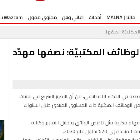
مالنا | MALNA
أحداث
اغاني وفن
محتوى ممول
Wazcam++
لمكتبيّة: نصفها...
الوظائف المكتبيّة: نصفها مهدّد
تخصصة في الذكاء الاصطناعي، من أن التطور السريع في تقنيات
اء الاصطناعي قد يؤدي إلى فقدان ما يصل إلى 50% من الوظائف المكتبية ذات المستوى المبتدئ خلال السنوات
هام فكرية مثل تلخيص الوثائق وتحليل التقارير وكتابة
20% بحلول عام 2030.