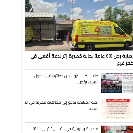
إصابة رجل (60 عامًا) بحالة خطيرة إثر لدغة أفعى في
فر قرع
طلب راكب النزول من الطائرة قبل دخول
السبت يؤخر...
لجنة المتابعة تدعو إلى مظاهرة قطرية في أم
الفحم...
مطاردة بوليسية في القدس تنتهي باعتقال