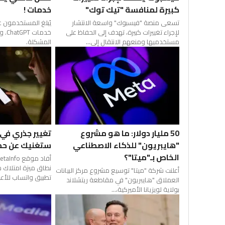
كبيرة لمنافسة "تيك توك"
خدمات !
تسعى منصة "فيسبوك" واسعة الانتشار
يُبلغ المستخدمون 
لإجراء تغييرات كبيرة، تهدف إلى الحفاظ على
خدما
مستخدميها ومنعهم الانتقال إلى...
المشكلة.
50 مليار دولار: ما هو مشروع
تغيير جذري في 
"هايبريون" للذكاء الاصطناعي
ستغنيك عن حم
الخاص بـ"ميتا"؟
نطاق ميزة امتلاك 
أعلنت شركة "ميتا" توسيع مشروع مركز البيانات
تطبيق واتساب للأعم
العملاق "هايبريون" في مقاطعة ريتشلاند
بولاية لويزيانا الأميركية،...