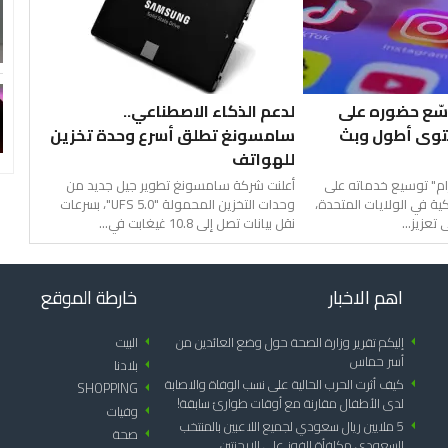
سّع حضوره على
لدعم الذكاء الاصطناعي..
توى أطول وبث
سامسونغ تطلق أسرع وحدة تخزين
للهواتف
ام" توسيع خدماته على
أعلنت شركة سامسونغ تطوير جيل جديد من
كية في الولايات المتحدة،
وحدات التخزين المحمولة "UFS 5.0"، بسرعات
عزيز...
نقل بيانات تصل إلى 10.8 غيغابت في...
اهم الاخبار
خارطة الموقع
arrow_left
إليكم تقرير وزارة الصحة حول وضع العائدين من
arrow_left
البيت
أسر حماس
arrow_left
بلادنا
arrow_left
كيف أثرت الحرب الحالية على نسب الوفاة والاصابة
SHOPPING
arrow_left
لدى الأطفال مقارنة مع أوقات طوارئ سابقة!
arrow_left
وفيات
arrow_left
5 ملايين ريال سعودي لجميع اللاعبين بالمنتخب
arrow_left
صحة
السعودي مكافأة الفوز على الارجنتين