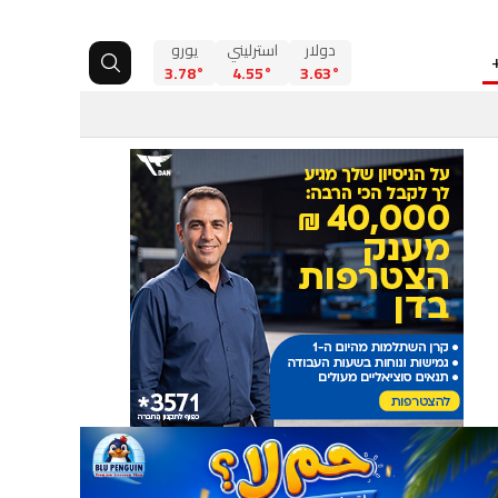
دولار
استرليني
يورو
3.78°
4.55°
3.63°