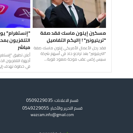
مسكين إيلون ماسك فقد صفة
"إنستغرام" يو
"تريليونير" ! إاليكم التفاصيل
التلفزيون بمح
مباشر
فقد رجل الأعمال الأمريكي إيلون ماسك صفة
"التريليونير" بعد تراجع حاد في أسهم شركة
أعلن تطبيق "إنستغر
سبيس إكس عقب موجة صعود قوية...
أجهزة التلفزيون الذ
في خطوة تهدف إلى ت
0509229035
قسم الاعلانات:
0549229055
قسم التحرير والأخبار:
wazcam.info@gmail.com