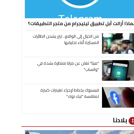
ماذا أزالت آبل تطبيق تيليجرام من متجر التطبيقات؟
من الخيال إلى الواقع.. ليزر يشحن الطائرات
المسيّرة أثناء تحليقها
"ميتا" تعلن عن مزايا منتظرة بشدة في
"واتساب"
فيسبوك يخطط لإجراء تغييرات كبيرة
لمنافسة "تيك توك"
بلادنا
heig