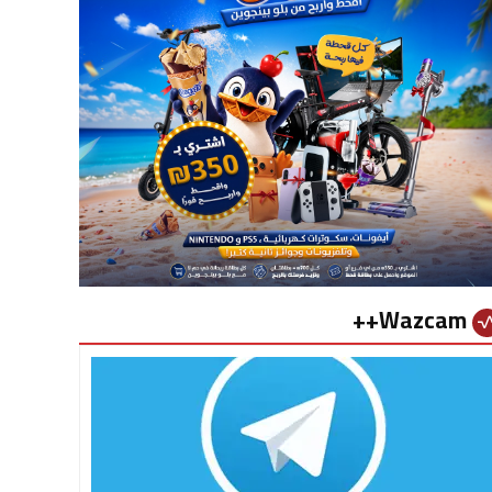
Wazcam++
vital_si