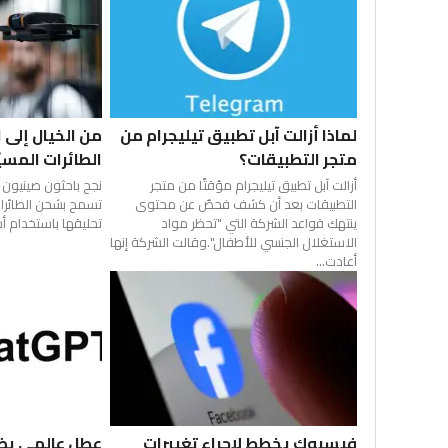
لماذا أزالت آبل تطبيق تيليجرام من
من الخيال إلى ا
متجر التطبيقات؟
الطائرات المسيّ
أزالت آبل تطبيق تيليجرام مؤقتًا من متجر
نجح باحثون صينيون 
التطبيقات بعد أن كشف فحصٌ عن محتوى
تسمح بشحن الطائرات 
ينتهك قواعد الشركة التي "تحظر مواد
تحليقها باستخدام أشع
الاستغلال الجنسي للأطفال".وقالت الشركة إنها
أعادت...
فيسبوك يخطط لإجراء تغييرات