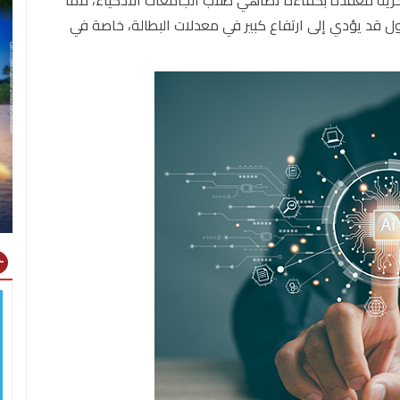
رية معقدة بكفاءة تضاهي طلاب الجامعات الأذكياء، مما
حول قد يؤدي إلى ارتفاع كبير في معدلات البطالة، خاصة في
gns