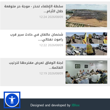
سلطة الإطفاء تحذر - موجة حر متوقعة
خلال الأيام...
2026/08/09 12:24
شخصان عالقان في حادث سير قرب
راموت نفتالي،...
2026/08/09 12:22
لجنة الوفاق تعرض مقترحها لترتيب
القائمة...
2026/08/09 12:19
Designed and developed by
IBlox