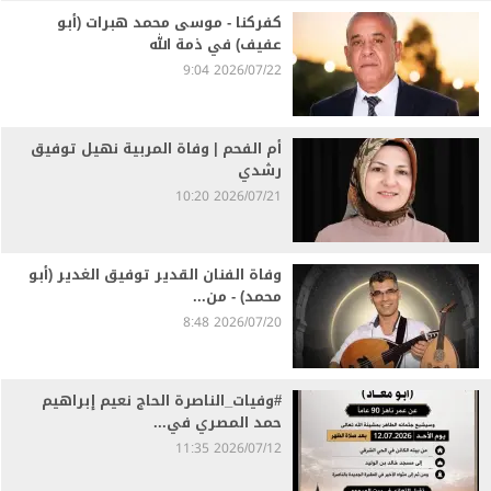
كفركنا - موسى محمد هبرات (أبو
عفيف) في ذمة الله
2026/07/22 9:04
أم الفحم | وفاة المربية نهيل توفيق
رشدي
2026/07/21 10:20
وفاة الفنان القدير توفيق الغدير (أبو
محمد) - من...
2026/07/20 8:48
#وفيات_الناصرة الحاج نعيم إبراهيم
حمد المصري في...
2026/07/12 11:35