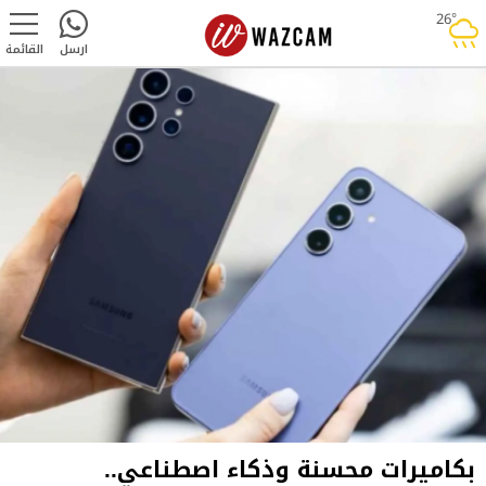
26°
rainy
ارسل
القائمة
بكاميرات محسنة وذكاء اصطناعي..