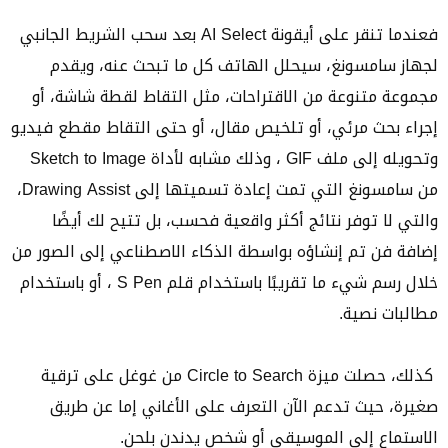
فعندما تنقر على أيقونة AI Select بعد سحب الشريط الجانبي
لجهاز سامسونغ، سيحلل الهاتف كل ما تبحث عنه، ويقدم
مجموعة متنوعة من الاقتراحات، مثل التقاط لقطة شاشة، أو
إجراء بحث مرئي، أو تلخيص مقال، أو حتى التقاط مقطع فيديو
وتحويله إلى ملف GIF ، وذلك مشابه لأداة Sketch to Image
من سامسونغ التي تمت إعادة تسميتها إلى Drawing Assist،
والتي لا توفر نتائج أكثر واقعية فحسب، بل تتيح لك أيضًا
إضافة فن تم إنشاؤه بواسطة الذكاء الاصطناعي إلى الصور من
خلال رسم شيء ما تقريبًا باستخدام قلم S Pen ، أو باستخدام
مطالبات نصية.
كذلك، حصلت ميزة Circle to Search من غوغل على ترقية
صغيرة، حيث تدعم الآن التعرف على الأغاني إما عن طريق
الاستماع إلى الموسيقى أو شخص يدندن بلحن.