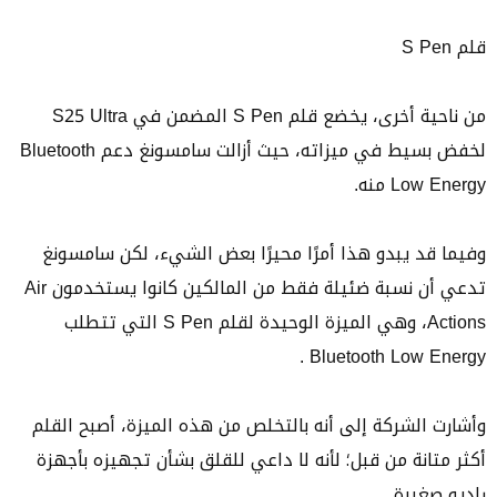
قلم S Pen
من ناحية أخرى، يخضع قلم S Pen المضمن في S25 Ultra
لخفض بسيط في ميزاته، حيث أزالت سامسونغ دعم Bluetooth
Low Energy منه.
وفيما قد يبدو هذا أمرًا محيرًا بعض الشيء، لكن سامسونغ
تدعي أن نسبة ضئيلة فقط من المالكين كانوا يستخدمون Air
Actions، وهي الميزة الوحيدة لقلم S Pen التي تتطلب
Bluetooth Low Energy .
وأشارت الشركة إلى أنه بالتخلص من هذه الميزة، أصبح القلم
أكثر متانة من قبل؛ لأنه لا داعي للقلق بشأن تجهيزه بأجهزة
راديو صغيرة.