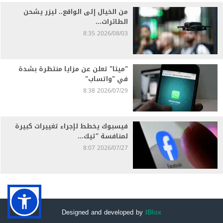
من الخيال إلى الواقع.. ليزر يشحن
الطائرات...
2026/08/03 8:35
"ميتا" تعلن عن مزايا منتظرة بشدة
في "واتساب"
2026/07/29 8:38
فيسبوك يخطط لإجراء تغييرات كبيرة
لمنافسة "تيك...
2026/07/27 8:07
Designed and developed by
IBlox