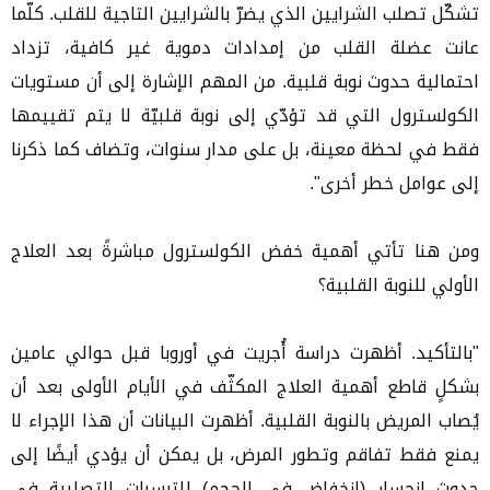
تشكّل تصلب الشرايين الذي يضرّ بالشرايين التاجية للقلب. كلّما
عانت عضلة القلب من إمدادات دموية غير كافية، تزداد
احتمالية حدوث نوبة قلبية. من المهم الإشارة إلى أن مستويات
الكولسترول التي قد تؤدّي إلى نوبة قلبيّة لا يتم تقييمها
فقط في لحظة معينة، بل على مدار سنوات، وتضاف كما ذكرنا
إلى عوامل خطر أخرى".
ومن هنا تأتي أهمية خفض الكولسترول مباشرةً بعد العلاج
الأولي للنوبة القلبية؟
"بالتأكيد. أظهرت دراسة أُجريت في أوروبا قبل حوالي عامين
بشكلٍ قاطع أهمية العلاج المكثّف في الأيام الأولى بعد أن
يُصاب المريض بالنوبة القلبية. أظهرت البيانات أن هذا الإجراء لا
يمنع فقط تفاقم وتطور المرض، بل يمكن أن يؤدي أيضًا إلى
حدوث انحسار (انخفاض في الحجم) للترسبات التصلبية في