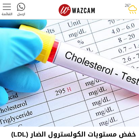
26°
rainy
ارسل
القائمة
خفض مستويات الكولسترول الضار (LDL)