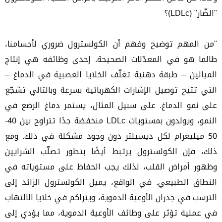
"الضّار" (LDLc)؟
"من المهم توضيح وفهم أن الكولسترول ضروري لأجسامنا،
طالما هو في المعدّلات الصحيحة. إحدى وظائفه هي إنتاج
الميالين – طبقة دهنية تغلّف الخلايا العصبية في الدماغ –
التي تتيح توصيل الإشارات الكهربائية بسرعة وبالتالي تشجّع
على نمو الدماغ. على سبيل المثال، يستمر دماغ الرضع في
النمو، ويولدون بمستويات LDLc منخفضة جدًا تتراوح بين 40-
50 ميليغرام لكل ديسيلتر دون وجود مشكلة في ذلك. ومع
ذلك، فإن الكولسترول يرتبط أيضًا بتطور تصلّب الشرايين
وظهور أمراض القلب، لذلك يجب الحفاظ على مستوياته في
النطاق الطبيعي. في الواقع، يميل الكولسترول الزائد إلى
الترسب في جدران الأوعية الدموية، ويتراكم في خلايا الالتهاب
في عملية تؤثر على وظائف الأوعية الدموية، مما يؤدي إلى