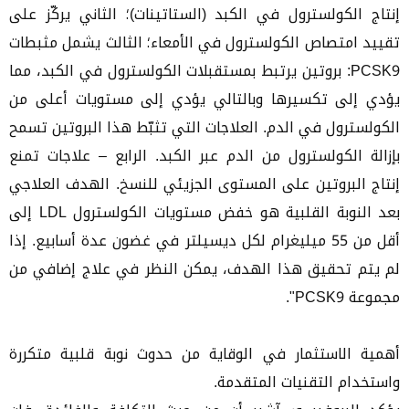
إنتاج الكولسترول في الكبد (الستاتينات)؛ الثاني يركّز على
تقييد امتصاص الكولسترول في الأمعاء؛ الثالث يشمل مثبطات
PCSK9: بروتين يرتبط بمستقبلات الكولسترول في الكبد، مما
يؤدي إلى تكسيرها وبالتالي يؤدي إلى مستويات أعلى من
الكولسترول في الدم. العلاجات التي تثبّط هذا البروتين تسمح
بإزالة الكولسترول من الدم عبر الكبد. الرابع – علاجات تمنع
إنتاج البروتين على المستوى الجزيئي للنسخ. الهدف العلاجي
بعد النوبة القلبية هو خفض مستويات الكولسترول LDL إلى
أقل من 55 ميليغرام لكل ديسيلتر في غضون عدة أسابيع. إذا
لم يتم تحقيق هذا الهدف، يمكن النظر في علاج إضافي من
مجموعة PCSK9".
أهمية الاستثمار في الوقاية من حدوث نوبة قلبية متكررة
واستخدام التقنيات المتقدمة.