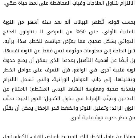
الالتزام بتناول العلاجات وغياب المحافظة على نمط حياة صحّي.
بحسب قوله، تُظهر البيانات أنه بعد ستة أشهر من النوبة
القلبية الأولى، حتى 50% من المرضى لا يتناولون العلاج
الدوائي بشكل صحيح، مما يعرّض حياتهم للخطر. هذا، برأيه،
يُبرز الحاجة إلى معلومات موثوقة ليس فقط عن النوبة نفسها،
بل أيضًا عن أهمية التأهيل بعدها الذي يمكن أن يمنع حدوث
نوبة قلبية أخرى. في الواقع، فإن التعرف على عوامل الخطر
وتقليلها، إلى جانب العوامل الوراثية، والتي تشمل الالتزام
بتغذية صحية وممارسة النشاط البدني المنتظم؛ الامتناع عن
التدخين وتجنّب الإفراط في تناول الكحول؛ النوم الجيد؛ تجنّب
الوزن الزائد؛ وتقليل التوتر والضغط قدر الإمكان يمكن أن يقلّل
من خطر حدوث نوبة قلبية أخرى.
وماذا عن عامل الخطر الآخر المرتبط بأمراض القلب، الكولسترول